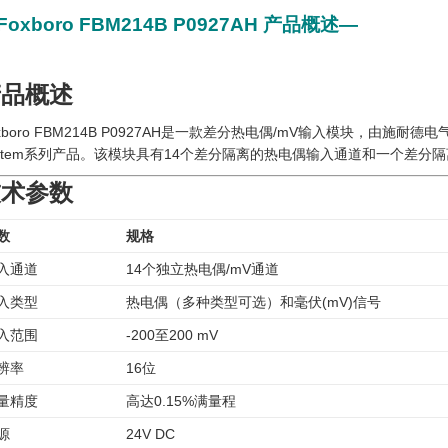
Foxboro FBM214B P0927AH 产品概述—
产品概述
xboro FBM214B P0927AH是一款差分热电偶/mV输入模块，由施耐德电气（Fox
ystem系列产品。该模块具有14个差分隔离的热电偶输入通道和一个差分
技术参数
数
规格
入通道
14个独立热电偶/mV通道
入类型
热电偶（多种类型可选）和毫伏(mV)信号
入范围
-200至200 mV
辨率
16位
量精度
高达0.15%满量程
源
24V DC