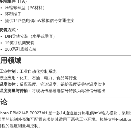
终端组件（TA）
‍：
压缩螺丝型（PA材料）
环型端子
提供14路热电偶/mV模拟信号穿通连接
安装方式
：
DIN导轨安装（水平或垂直）
19英寸机架安装
200系列底板安装
应用领域
工业控制
：工业自动化控制系统
行业应用
：化工、石油、电力、食品等行业
温度监控
：反应温度、管道温度、锅炉温度等关键温度监测
温度测量与传输
：将现场传感器电信号转换为标准信号输出
结论
xboro FBM214B P0927AH 是一款14通道差分热电偶/mV输入模块
坚固的铝制外壳和可配置选项使其适用于恶劣工业环境。模块支持Fieldbus通
过程的温度测量与控制。