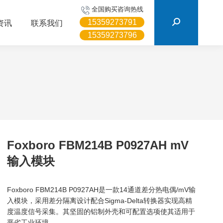
搜
全国购买咨询热线
索：
15359273791
资讯
联系我们
15359273796
Foxboro FBM214B P0927AH mV
输入模块
Foxboro FBM214B P0927AH是一款14通道差分热电偶/mV输
入模块，采用差分隔离设计配合Sigma-Delta转换器实现高精
度温度信号采集。其坚固的铝制外壳和可配置选项使其适用于
恶劣工业环境。