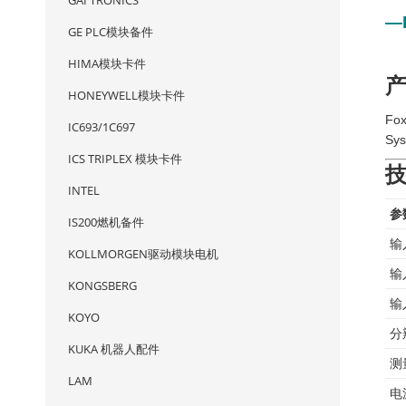
GAI TRONICS
—
GE PLC模块备件
HIMA模块卡件
HONEYWELL模块卡件
Fo
IC693/1C697
S
ICS TRIPLEX 模块卡件
INTEL
参
IS200燃机备件
输
KOLLMORGEN驱动模块电机
输
KONGSBERG
输
KOYO
分
KUKA 机器人配件
测
LAM
电