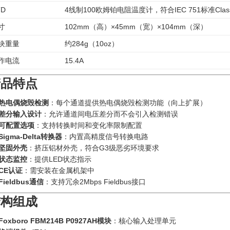
TD
4线制100欧姆铂电阻温度计，符合IEC 751标准Class
寸
102mm（高）×45mm（宽）×104mm（深）
块重量
约284g（10oz）
作电流
15.4A
产品特点
热电偶烧毁检测
：每个通道提供热电偶烧毁检测功能（向上扩展）
差分输入设计
：允许通道间电压差分而不会引入检测错误
可配置选项
：支持转换时间和变化率限制配置
Sigma-Delta转换器
：内置高精度信号转换电路
坚固外壳
：挤压铝材外壳，符合G3级恶劣环境要求
状态监控
：提供LED状态指示
CE认证
：需安装在金属机架中
Fieldbus通信
：支持冗余2Mbps Fieldbus接口
结构组成
Foxboro FBM214B P0927AH模块
：核心输入处理单元