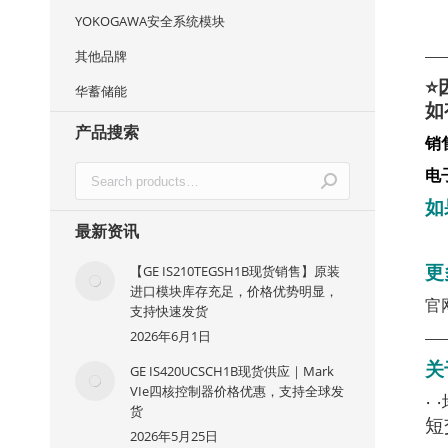
YOKOGAWA安全系统模块
其他品牌
—
⭐
华蓄储能
如
产品搜索
销
电
如
最新资讯
【GE IS210TEGSH1B现货销售】原装
更
进口模块库存充足，价格优势明显，
官
支持快速发货
2026年6月1日
—
关
GE IS420UCSCH1B现货供应｜Mark
VIe四核控制器价格优惠，支持全球发
·
货
短
2026年5月25日