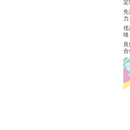
定
先
力
优
络
良
合