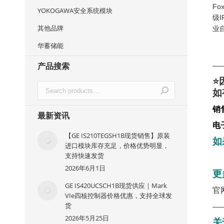
F
YOKOGAWA安全系统模块
级
其他品牌
业
华蓄储能
产品搜索
—
⭐
如
销
最新资讯
电
【GE IS210TEGSH1B现货销售】原装
如
进口模块库存充足，价格优势明显，
支持快速发货
2026年6月1日
更
GE IS420UCSCH1B现货供应｜Mark
官
VIe四核控制器价格优惠，支持全球发
货
—
2026年5月25日
关