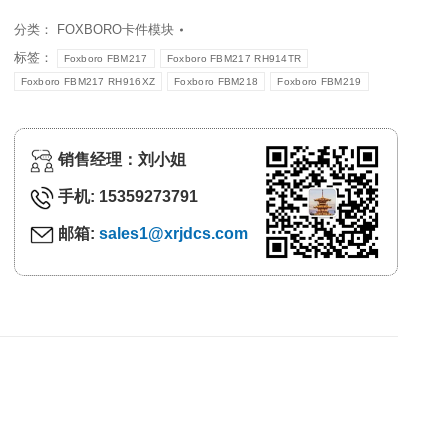
分类：
FOXBORO卡件模块
标签：
Foxboro FBM217
Foxboro FBM217 RH914TR
Foxboro FBM217 RH916XZ
Foxboro FBM218
Foxboro FBM219
销售经理：刘小姐
手机: 15359273791
邮箱:
sales1@xrjdcs.com