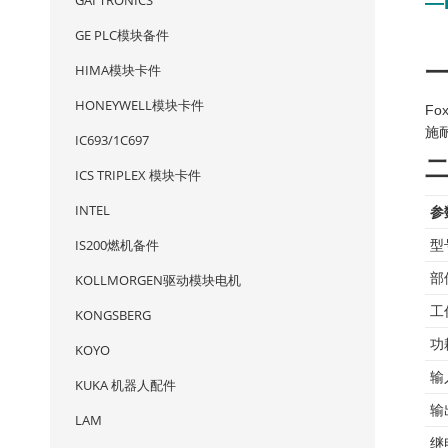
GAI TRONICS
—
GE PLC模块备件
HIMA模块卡件
HONEYWELL模块卡件
Fo
施
IC693/1C697
ICS TRIPLEX 模块卡件
INTEL
参
IS200燃机备件
型
部
KOLLMORGEN驱动模块电机
工
KONGSBERG
功
KOYO
输
KUKA 机器人配件
输
LAM
继