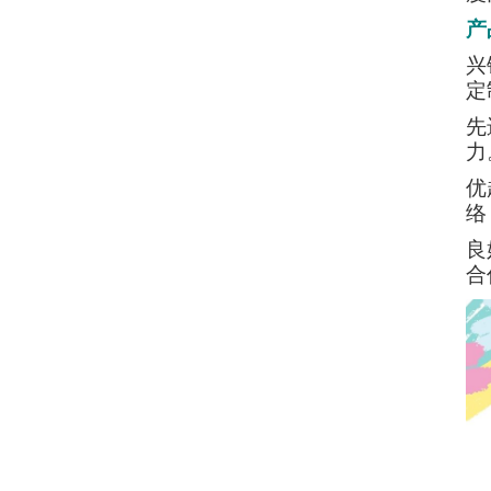
产
兴
定
先
力
优
络
良
合