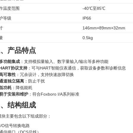
作温度范围
-40℃至85℃
护等级
IP66
寸
146mm×89mm×32mm
量
0.5kg
三、产品特点
多功能集成
：支持模拟量输入、数字量输入/输出等多种功能
HART协议支持
：可与HART智能仪表通信，获取设备参数和诊断信息
高可靠性
：冗余设计，支持快速故障切换
通道独立隔离
：防止干扰
低功耗
：降低能耗
易于安装和维护
：符合Foxboro I/A系列标准
四、结构组成
模块主要包含以下组成部分：
I/O信号转换电路
通信接口（DCS总线）