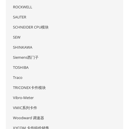
ROCKWELL
SAUTER
SCHNEIDER CPU模块
SEW
SHINKAWA
Siemens西门子
TOSHIBA
Traco
TRICONEX卡件模块
Vibro-Meter
VMIC系列卡件
Woodward 调速器
XYCOM 卡件特价销售