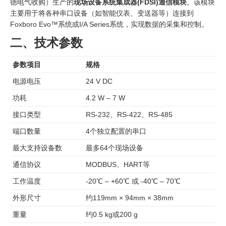
德电气收购）生产的
现场设备系统集成器(FDSI)通信模块
。该模块
主要用于将各种串口设备（如智能仪表、变送器等）连接到
Foxboro Evo™系统或I/A Series系统，实现数据的采集和控制。
二、技术参数
参数项目
规格
电源电压
24 V DC
功耗
4.2 W – 7 W
接口类型
RS-232、RS-422、RS-485
端口数量
4个独立配置的串口
最大支持设备数
最多64个现场设备
通信协议
MODBUS、HART等
工作温度
-20℃ – +60℃ 或 -40℃ – 70℃
外形尺寸
约119mm × 94mm × 38mm
重量
约0.5 kg或200 g