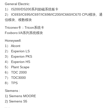
General Electric:
1） IS200/DS200系列励磁系统板卡
2） IC693/IC695/IC697/IC698/IC200/IC660/IC670 CPU模块、通
信模块、模数模块
Triconex卡：Tricon系统卡
Foxboro:I/A系列系统模块
Honeywell:
1） Alcont
2） Experion LS
3） Experion PKS
4） Experion HS
5） Plant Scape
6） TDC 2000
7） TDC3000
8） TPS
Siemens :
1) Siemens MOORE
2) Siemens S5