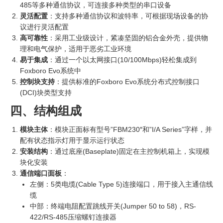
485等多种通信协议，可连接多种类型的串口设备
灵活配置
：支持多种通信协议和波特率，可根据现场设备的协
议进行灵活配置
高可靠性
：采用工业级设计，紧凑坚固的铝合金外壳，提供物
理和电气保护，适用于恶劣工业环境
易于集成
：通过一个以太网接口(10/100Mbps)轻松集成到
Foxboro Evo系统中
控制块支持
：提供标准的Foxboro Evo系统分布式控制接口
(DCI)块类型支持
四、结构组成
模块主体
：模块正面标有型号”FBM230″和”I/A Series”字样，并
配有状态指示灯用于显示运行状态
安装结构
：通过底座(Baseplate)固定在主控制机箱上，实现模
块化安装
通信端口面板
：
左侧：5类电缆(Cable Type 5)连接端口，用于接入主通信线
缆
中部：终端电阻配置跳线开关(Jumper 50 to 58)，RS-
422/RS-485压缩螺钉连接器