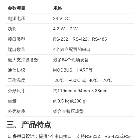
参数项目
规格
电源电压
24 V DC
功耗
4.2 W – 7 W
接口类型
RS-232、RS-422、RS-485
端口数量
4个独立配置的串口
最大支持设备数
最多64个现场设备
通信协议
MODBUS、HART等
工作温度
-20℃ – +60℃ 或 -40℃ – 70℃
外形尺寸
约119mm × 94mm × 38mm
重量
约0.5 kg或200 g
外壳材质
铝合金挤压成型
三、产品特点
多串口设计
：提供4个串口接口，支持RS-232、RS-422或RS-