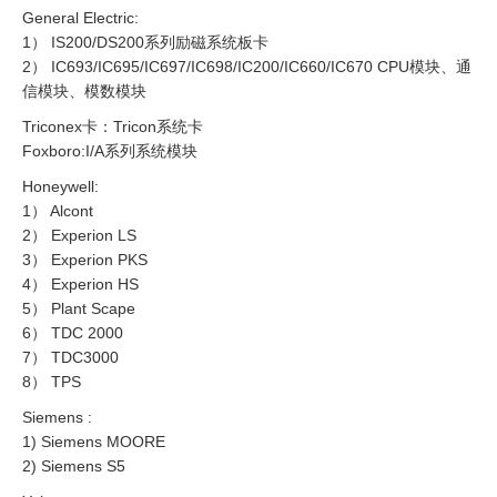
General Electric:
1） IS200/DS200系列励磁系统板卡
2） IC693/IC695/IC697/IC698/IC200/IC660/IC670 CPU模块、通
信模块、模数模块
Triconex卡：Tricon系统卡
Foxboro:I/A系列系统模块
Honeywell:
1） Alcont
2） Experion LS
3） Experion PKS
4） Experion HS
5） Plant Scape
6） TDC 2000
7） TDC3000
8） TPS
Siemens :
1) Siemens MOORE
2) Siemens S5