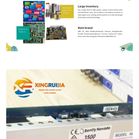
视
频
播
放
器