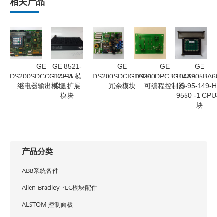
相关产品
GE
GE 8521-
GE
GE
GE
DS200SDCCG1AFD
TC-SA 模
DS200SDCIG1ABA
DS200DPCBG1AAA
104X905BA6
继电器输出模块
拟量扩展
冗余模块
可编程控制器
G-95-149-H
模块
9550 -1 CP
块
产品分类
ABB系统备件
Allen-Bradley PLC模块配件
ALSTOM 控制面板