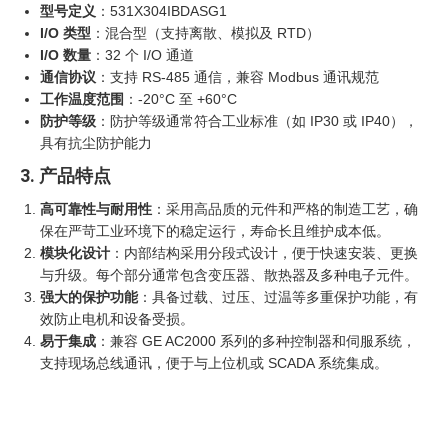
型号定义
：531X304IBDASG1
I/O 类型
：混合型（支持离散、模拟及 RTD）
I/O 数量
：32 个 I/O 通道
通信协议
：支持 RS-485 通信，兼容 Modbus 通讯规范
工作温度范围
：-20°C 至 +60°C
防护等级
：防护等级通常符合工业标准（如 IP30 或 IP40），
具有抗尘防护能力
3. 产品特点
高可靠性与耐用性
：采用高品质的元件和严格的制造工艺，确
保在严苛工业环境下的稳定运行，寿命长且维护成本低。
模块化设计
：内部结构采用分段式设计，便于快速安装、更换
与升级。每个部分通常包含变压器、散热器及多种电子元件。
强大的保护功能
：具备过载、过压、过温等多重保护功能，有
效防止电机和设备受损。
易于集成
：兼容 GE AC2000 系列的多种控制器和伺服系统，
支持现场总线通讯，便于与上位机或 SCADA 系统集成。