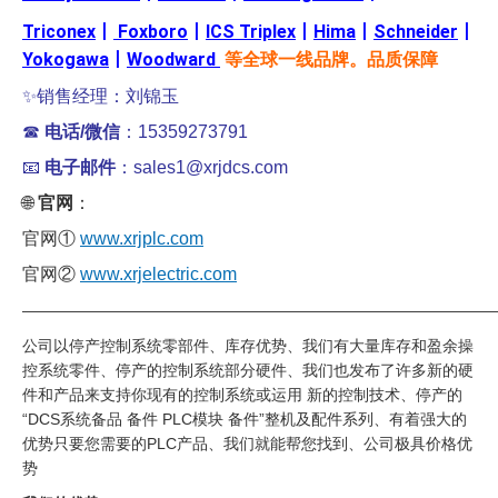
Triconex
丨
Foxboro
丨
ICS Triplex
丨
Hima
丨
Schneider
丨
Yokogawa
丨
Woodward
等全球一线品牌。品质保障
✨销售经理：刘锦玉
☎
电话/微信
：15359273791
📧
电子邮件
：sales1@xrjdcs.com
🌐
官网
：
官网①
www.xrjplc.com
官网②
www.xrjelectric.com
——————————————————————————————
公司以停产控制系统零部件、库存优势、我们有大量库存和盈余操
控系统零件、停产的控制系统部分硬件、我们也发布了许多新的硬
件和产品来支持你现有的控制系统或运用 新的控制技术、停产的
“DCS系统备品 备件 PLC模块 备件”整机及配件系列、有着强大的
优势只要您需要的PLC产品、我们就能帮您找到、公司极具价格优
势