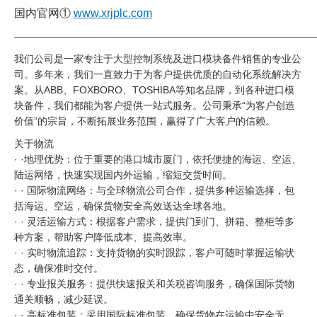
国内官网①
www.xrjplc.com
——————————————————————————————
我们公司是一家专注于大型控制系统及进口模块备件销售的专业公
司。多年来，我们一直致力于为客户提供优质的自动化系统解决方
案。从ABB、FOXBORO、TOSHIBA等知名品牌，到各种进口模
块备件，我们都能为客户提供一站式服务。公司秉承“为客户创造
价值”的宗旨，不断拓展业务范围，赢得了广大客户的信赖。
关于物流
· ·地理优势：位于重要的港口城市厦门，依托便捷的海运、空运、
陆运网络，快速实现国内外运输，缩短交货时间。
· · 国际物流网络：与全球物流公司合作，提供多种运输选择，包
括海运、空运，确保货物安全高效送达全球各地。
· · 灵活运输方式：根据客户需求，提供门到门、拼箱、整柜等多
种方案，帮助客户降低成本、提高效率。
· · 实时物流追踪：支持货物的实时跟踪，客户可随时掌握运输状
态，确保准时交付。
· · 专业报关服务：提供快速报关和关税咨询服务，确保国际货物
通关顺畅，减少延误。
· · 高标准包装：采用国际标准包装，确保货物在运输中安全无