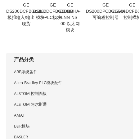
GE
GE
GE
GE
GE
DS200DCFBG1BLC
DS200DCFBG1BGB
E33NRHA-
DS200DPCBG1AAA
DS200DCFB
模拟输入/输出 模块
PLC模块
LNN-NS-
可编程控制器
控制模
现货
00 以太网
模块
产品分类
ABB系统备件
Allen-Bradley PLC模块配件
ALSTOM 控制面板
ALSTOM 阿尔斯通
AMAT
B&R模块
BASLER