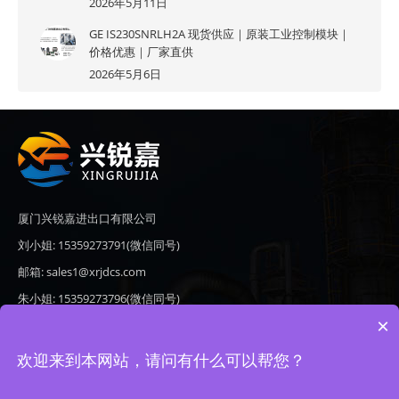
2026年5月11日
GE IS230SNRLH2A 现货供应｜原装工业控制模块｜
价格优惠｜厂家直供
2026年5月6日
厦门兴锐嘉进出口有限公司
刘小姐: 15359273791(微信同号)
邮箱: sales1@xrjdcs.com
朱小姐: 15359273796(微信同号)
×
邮箱: sales7@saulplc.com
地址: 厦门市翔安区新澳路510号海峡现代城A座6楼609
欢迎来到本网站，请问有什么可以帮您？