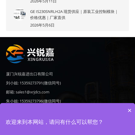
2026年5月11日
GE IS230SNRLH2A 现货供应｜原装工业控制模块｜
价格优惠｜厂家直供
2026年5月6日
厦门兴锐嘉进出口有限公司
刘小姐: 15359273791(微信同号)
邮箱: sales1@xrjdcs.com
朱小姐: 15359273796(微信同号)
×
邮箱: sales7@saulplc.com
地址: 厦门市翔安区新澳路510号海峡现代城A座6楼609
欢迎来到本网站，请问有什么可以帮您？