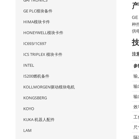
GAI TRONICS
GE PLC模块备件
G
HIMA模块卡件
种
供
HONEYWELL模块卡件
IC693/1C697
ICS TRIPLEX 模块卡件
注
INTEL
参
IS200燃机备件
输
输
KOLLMORGEN驱动模块电机
输
KONGSBERG
效
KOYO
工
KUKA 机器人配件
尺
LAM
隔