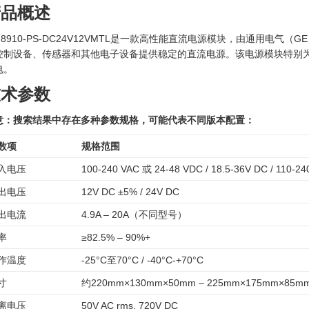
产品概述
E 8910-PS-DC24V12VMTL是一款高性能直流电源模块，由通用
控制设备、传感器和其他电子设备提供稳定的直流电源。该电源模块特别为PAC
电。
技术参数
意：搜索结果中存在多种参数规格，可能代表不同版本配置：
数项
规格范围
入电压
100-240 VAC 或 24-48 VDC / 18.5-36V DC / 110-24
出电压
12V DC ±5% / 24V DC
出电流
4.9A – 20A（不同型号）
率
≥82.5% – 90%+
作温度
-25°C至70°C / -40°C-+70°C
寸
约220mm×130mm×50mm – 225mm×175mm×85m
离电压
50V AC rms, 720V DC