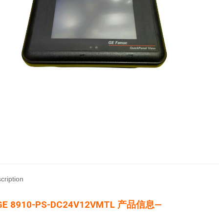
cription
GE 8910-PS-DC24V12VMTL 产品信息—