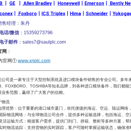
B
丨
GE
丨
Allen Bradley
丨
Honeywell
丨
Emerson
丨
Bently N
iconex
丨
Foxboro
丨
ICS Triplex
丨
Hima
丨
Schneider
丨
Yokoga
销售经理：朱丹
电话/微信
：15359273796
电子邮件
：sales7@saulplc.com
官网
：
内官网①
www.xrjplc.com
————————————————————————————————
们公司是一家专注于大型控制系统及进口模块备件销售的专业公司。多年
BB、FOXBORO、TOSHIBA等知名品牌，到各种进口模块备件，我们
展业务范围，赢得了广大客户的信赖。
于物流
 ·地理优势：位于重要的港口城市厦门，依托便捷的海运、空运、陆运网
 · 国际物流网络：与全球物流公司合作，提供多种运输选择，包括海运、
 · 灵活运输方式：根据客户需求，提供门到门、拼箱、整柜等多种方案，
 · 实时物流追踪：支持货物的实时跟踪，客户可随时掌握运输状态，确保准