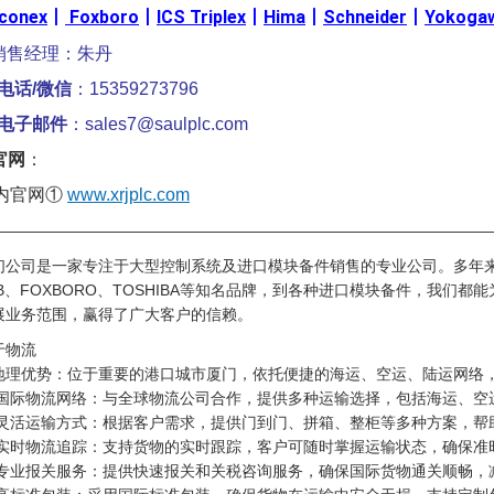
iconex
丨
Foxboro
丨
ICS Triplex
丨
Hima
丨
Schneider
丨
Yokoga
销售经理：朱丹
电话/微信
：15359273796
电子邮件
：sales7@saulplc.com
官网
：
内官网①
www.xrjplc.com
————————————————————————————————
们公司是一家专注于大型控制系统及进口模块备件销售的专业公司。多年
BB、FOXBORO、TOSHIBA等知名品牌，到各种进口模块备件，我们
展业务范围，赢得了广大客户的信赖。
于物流
 ·地理优势：位于重要的港口城市厦门，依托便捷的海运、空运、陆运网
 · 国际物流网络：与全球物流公司合作，提供多种运输选择，包括海运、
 · 灵活运输方式：根据客户需求，提供门到门、拼箱、整柜等多种方案，
 · 实时物流追踪：支持货物的实时跟踪，客户可随时掌握运输状态，确保准
 · 专业报关服务：提供快速报关和关税咨询服务，确保国际货物通关顺畅，