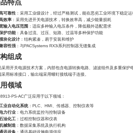
产品特点
高可靠性
：采用工业级设计，经过严格测试，能在恶劣工业环境下稳定运
高效率
：采用先进开关电源技术，转换效率高，减少能量损耗
宽输入电压范围
：适应多种输入电压条件，降低额外适配需求
保护功能
：具备过流、过压、短路、过温等多种保护功能
模块化设计
：结构紧凑，易于安装和维护
兼容性强
：与PACSystems RX3i系列控制器无缝集成
结构组成
品采用开关电源技术方案，内部包含电源转换电路、滤波组件及多重保护电
端采用标准接口，输出端采用螺钉接线端子连接。
应用领域
 8913-PS-AC广泛应用于以下领域：
工业自动化系统
：PLC、HMI、传感器、控制仪表等
电力行业
：电力系统监控与控制设备
石油化工
：过程控制仪器和仪表
机械制造
：数据采集系统及执行机构
通讯设备
：通讯基础设施电源供应