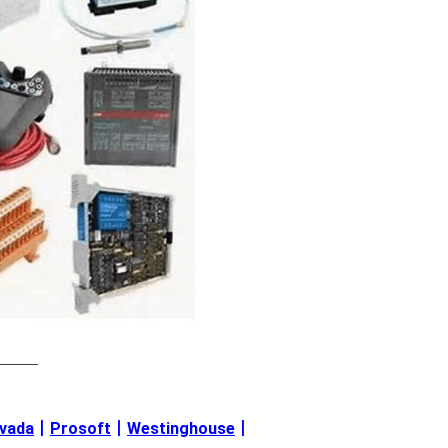
———
evada
丨
Prosoft
丨
Westinghouse
丨