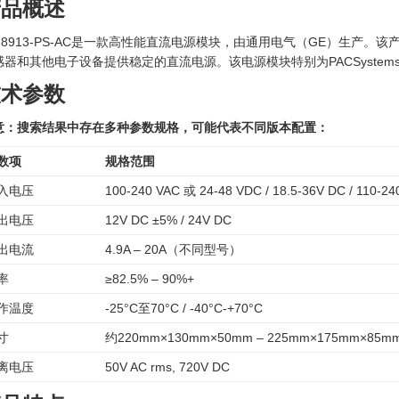
产品概述
E 8913-PS-AC是一款高性能直流电源模块，由通用电气（GE）生产
感器和其他电子设备提供稳定的直流电源。该电源模块特别为PACSystem
技术参数
意：搜索结果中存在多种参数规格，可能代表不同版本配置：
数项
规格范围
入电压
100-240 VAC 或 24-48 VDC / 18.5-36V DC / 110-24
出电压
12V DC ±5% / 24V DC
出电流
4.9A – 20A（不同型号）
率
≥82.5% – 90%+
作温度
-25°C至70°C / -40°C-+70°C
寸
约220mm×130mm×50mm – 225mm×175mm×85m
离电压
50V AC rms, 720V DC