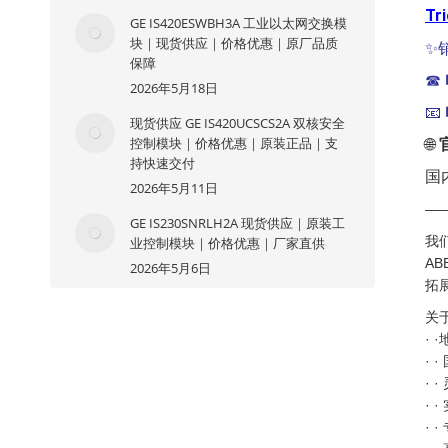
Tr
GE IS420ESWBH3A 工业以太网交换模
块｜现货供应｜价格优惠｜原厂品质
✨
保障
☎
2026年5月18日
📧
现货供应 GE IS420UCSCS2A 双核安全
控制模块｜价格优惠｜原装正品｜支
🌐
持快速交付
国
2026年5月11日
—
GE IS230SNRLH2A 现货供应｜原装工
我
业控制模块｜价格优惠｜厂家直供
A
2026年5月6日
拓
关
·
·
·
·
·