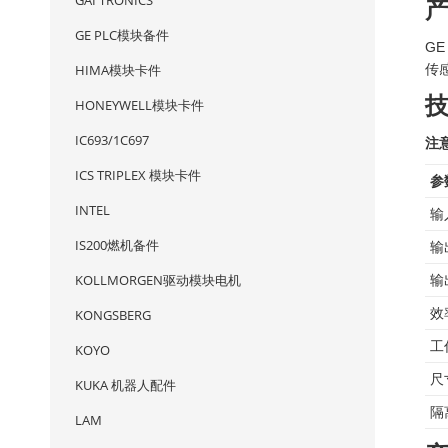
GAI TRONICS
GE PLC模块备件
G
HIMA模块卡件
传
HONEYWELL模块卡件
IC693/1C697
注
ICS TRIPLEX 模块卡件
参
INTEL
输
IS200燃机备件
输
KOLLMORGEN驱动模块电机
输
效
KONGSBERG
工
KOYO
尺
KUKA 机器人配件
隔
LAM