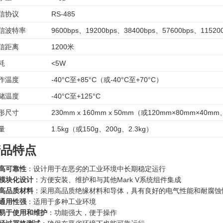
信协议
RS-485
信波特率
9600bps、19200bps、38400bps、57600bps、11520
信距离
1200米
耗
<5W
作温度
-40°C至+85°C（或-40°C至+70°C）
储温度
-40°C至+125°C
形尺寸
230mm x 160mm x 50mm（或120mm×80mm×40m
量
1.5kg（或150g、200g、2.3kg）
产品特点
高可靠性
：设计用于在恶劣的工业环境中长期稳定运行
模块化设计
：方便安装、维护和与其他Mark V系统组件集成
高品质材料
：采用高品质绝缘材料和导体，具有良好的电气性能和耐腐蚀
通用性强
：适用于多种工业环境
易于使用和维护
：功能强大，便于操作