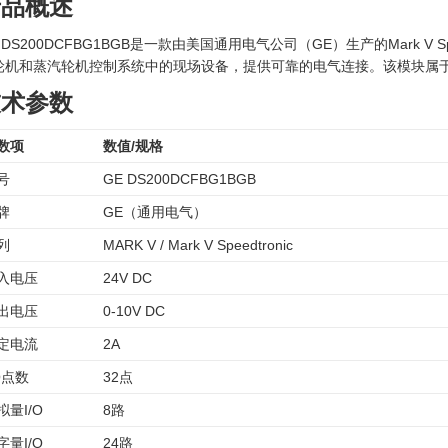
产品概述
 DS200DCFBG1BGB是一款由美国通用电气公司（GE）生产的Mark V
轮机和蒸汽轮机控制系统中的现场设备，提供可靠的电气连接。该模块属于GE
技术参数
数项
数值/规格
号
GE DS200DCFBG1BGB
牌
GE（通用电气）
列
MARK V / Mark V Speedtronic
入电压
24V DC
出电压
0-10V DC
定电流
2A
/O点数
32点
拟量I/O
8路
字量I/O
24路