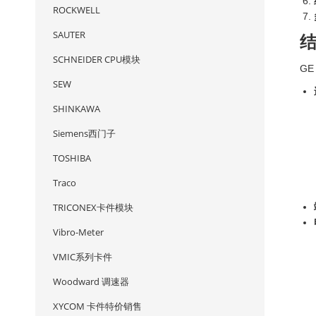
ROCKWELL
SAUTER
SCHNEIDER CPU模块
GE
SEW
SHINKAWA
Siemens西门子
TOSHIBA
Traco
TRICONEX卡件模块
Vibro-Meter
VMIC系列卡件
Woodward 调速器
XYCOM 卡件特价销售