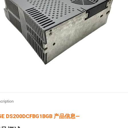
cription
GE DS200DCFBG1BGB 产品信息—