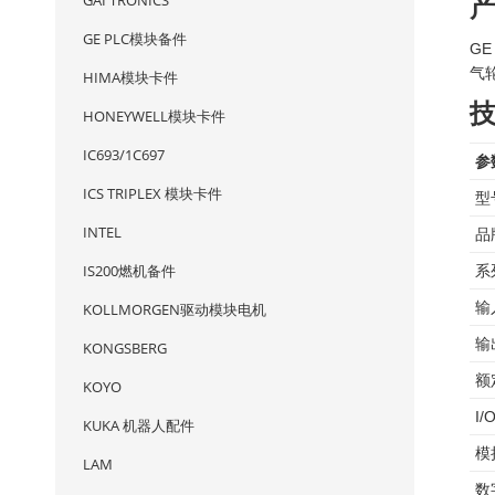
GAI TRONICS
GE PLC模块备件
GE
气
HIMA模块卡件
HONEYWELL模块卡件
IC693/1C697
参
ICS TRIPLEX 模块卡件
型
INTEL
品
IS200燃机备件
系
输
KOLLMORGEN驱动模块电机
输
KONGSBERG
额
KOYO
I
KUKA 机器人配件
模
LAM
数