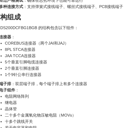
经过严格测试
：确保在恶劣环境下也能可靠运行
多种连接方式
：支持弹簧式接线端子、螺丝式接线端子、PCB接线端子
结构组成
 DS200DCFBG1BGB 的结构包含以下组件：
连接器
：
COREBUS连接器（两个JAI和JAJ）
8PL STCA连接器
JAA TCCA连接器
5个垂直引脚电缆连接器
2个垂直引脚连接器
1个9针公串行连接器
端子排
：双层端子排，每个端子排上有多个连接器
电子组件
：
电阻网络阵列
继电器
晶体管
二十多个金属氧化物压敏电阻（MOVs）
十多个跳线开关
若干电容器和电阻