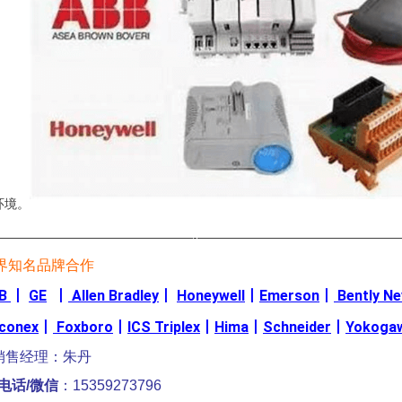
环境。
————————————————-————————————————
界知名品牌合作
B
丨
GE
丨
Allen Bradley
丨
Honeywell
丨
Emerson
丨
Bently N
iconex
丨
Foxboro
丨
ICS Triplex
丨
Hima
丨
Schneider
丨
Yokoga
销售经理：朱丹
电话/微信
：15359273796