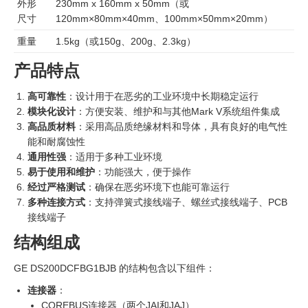
外形
230mm x 160mm x 50mm（或
尺寸
120mm×80mm×40mm、100mm×50mm×20mm）
重量
1.5kg（或150g、200g、2.3kg）
产品特点
高可靠性
：设计用于在恶劣的工业环境中长期稳定运行
模块化设计
：方便安装、维护和与其他Mark V系统组件集成
高品质材料
：采用高品质绝缘材料和导体，具有良好的电气性
能和耐腐蚀性
通用性强
：适用于多种工业环境
易于使用和维护
：功能强大，便于操作
经过严格测试
：确保在恶劣环境下也能可靠运行
多种连接方式
：支持弹簧式接线端子、螺丝式接线端子、PCB
接线端子
结构组成
GE DS200DCFBG1BJB 的结构包含以下组件：
连接器
：
COREBUS连接器（两个JAI和JAJ）