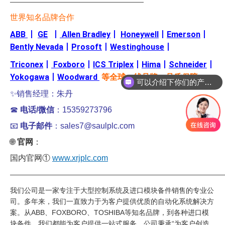
———————————————————
世界知名品牌合作
ABB
丨
GE
丨
Allen Bradley
丨
Honeywell
丨
Emerson
丨
Bently Nevada
丨
Prosoft
丨
Westinghouse
丨
Triconex
丨
Foxboro
丨
ICS Triplex
丨
Hima
丨
Schneider
丨
Yokogawa
丨
Woodward
等全球一线品牌。品质保障
可以介绍下你们的产品么
✨销售经理：朱丹
☎
电话/微信
：15359273796
📧
电子邮件
：sales7@saulplc.com
🌐
官网
：
国内官网①
www.xrjplc.com
——————————————————————————————
我们公司是一家专注于大型控制系统及进口模块备件销售的专业公
司。多年来，我们一直致力于为客户提供优质的自动化系统解决方
案。从ABB、FOXBORO、TOSHIBA等知名品牌，到各种进口模
块备件，我们都能为客户提供一站式服务。公司秉承“为客户创造