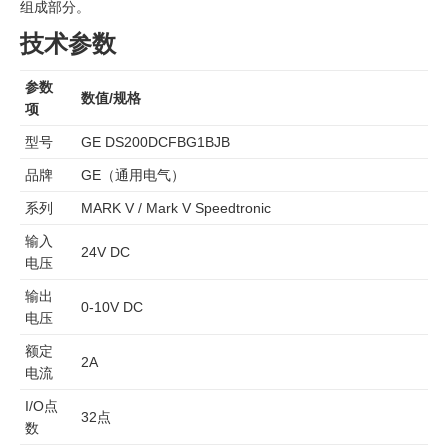
组成部分。
技术参数
参数
数值/规格
项
型号
GE DS200DCFBG1BJB
品牌
GE（通用电气）
系列
MARK V / Mark V Speedtronic
输入
24V DC
电压
输出
0-10V DC
电压
额定
2A
电流
I/O点
32点
数