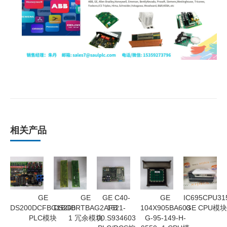
相关产品
GE
GE
GE C40-
GE
IC695CPU31
DS200DCFBG1BGB
DS200RTBAG2AFB
1621-
104X905BA603
GE CPU模
PLC模块
1 冗余模块
00.S934603
G-95-149-H-