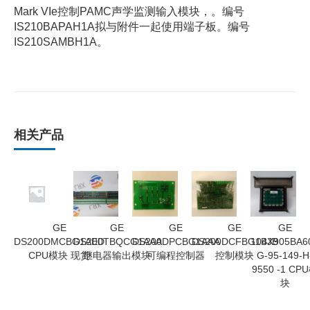
Mark VIe控制PAMC声学监测输入模块，。编号
IS210BAPAH1A拟与附件一起使用端子板。编号
IS210SAMBH1A。
相关产品
GE
GE
GE
GE
GE
DS200DMCBG1AED
DS200TBQCG1AAA
DS200DPCBG1AAA
DS200DCFBG1BJB
104X905BA6
CPU模块 现货
继电器输出模块
可编程控制器
控制模块
G-95-149-H
9550 -1 CP
块