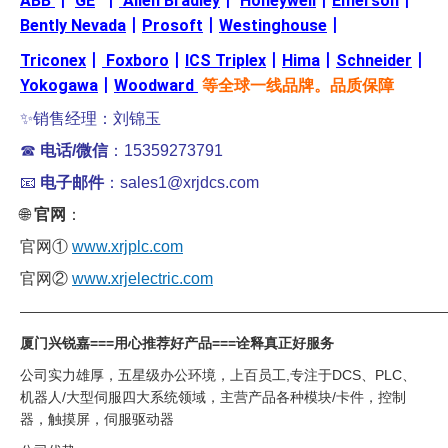
ABB
丨
GE
丨
Allen Bradley
丨
Honeywell
丨
Emerson
丨
Bently Nevada
丨
Prosoft
丨
Westinghouse
丨
Triconex
丨
Foxboro
丨
ICS Triplex
丨
Hima
丨
Schneider
丨
Yokogawa
丨
Woodward
等全球一线品牌。品质保障
✨销售经理：刘锦玉
☎
电话/微信
：15359273791
📧
电子邮件
：sales1@xrjdcs.com
🌐
官网
：
官网①
www.xrjplc.com
官网②
www.xrjelectric.com
——————————————————————————————
厦门兴锐嘉===用心推荐好产品===诠释真正好服务
公司实力雄厚，五星级办公环境，上百员工,专注于DCS、PLC、
机器人/大型伺服四大系统领域，主营产品各种模块/卡件，控制
器，触摸屏，伺服驱动器