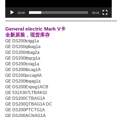
00:00
00:16
=====================================================
General electric Mark V卡
全新原装，现货库存
GE DS200tctgg1a
GE DS200qtbag1a
GE DS200rtbag2a
GE DS200tbqcg1a
GE DS200tcrag1a
GE DS200tbcag1A
GE DS200pccag4A
GE DS200tbqag1a
GE DS200Expsg1ACB
GE 531X307LTBAKGI
GE DS200CTBAG1A
GE DS200QTBAG1A DC
GE DS200PTCTG1A
GE DS200ACNAG1A