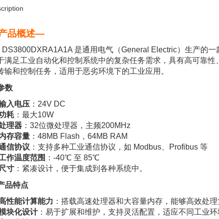
cription
产品概述—
E DS3800DXRA1A1A 是通用电气（General Electric
于满足工业自动化和控制系统中的复杂任务需求，具有高可靠性
传输和控制任务，适用于恶劣环境下的工业应用。
 参数
输入电压
：24V DC
功耗
：最大10W
处理器
：32位微处理器，主频200MHz
内存容量
：48MB Flash，64MB RAM
通信协议
：支持多种工业通信协议，如 Modbus、Profibus 等
工作温度范围
：-40℃ 至 85℃
尺寸
：紧凑设计，便于集成到各种系统中。
. 产品特点
高性能计算能力
：搭载高速处理器和大容量内存，能够高效处理
模块化设计
：易于扩展和维护，支持灵活配置，适应不同工业环