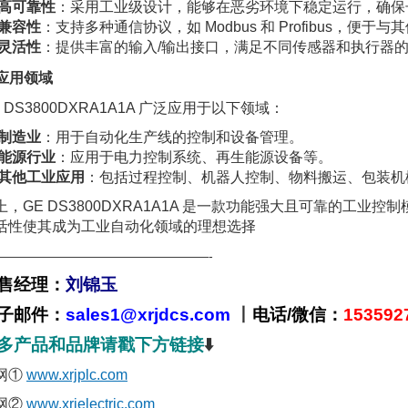
高可靠性
：采用工业级设计，能够在恶劣环境下稳定运行，确保
兼容性
：支持多种通信协议，如 Modbus 和 Profibus，便
灵活性
：提供丰富的输入/输出接口，满足不同传感器和执行器
. 应用领域
E DS3800DXRA1A1A 广泛应用于以下领域：
制造业
：用于自动化生产线的控制和设备管理。
能源行业
：应用于电力控制系统、再生能源设备等。
其他工业应用
：包括过程控制、机器人控制、物料搬运、包装机
上，GE DS3800DXRA1A1A 是一款功能强大且可靠的工
活性使其成为工业自动化领域的理想选择
—————————————————-
售经理：
刘锦玉
子邮件：
sales1@xrjdcs.com
丨
电话/微信：
153592
多产品和品牌请戳下方链接
⬇️
网①
www.xrjplc.com
网②
www.xrjelectric.com