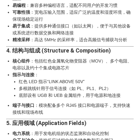
易编程
：兼容多种编程语言，适配不同用户的开发习惯
可靠性强
：宽电压输入范围，适应广泛的温度和湿度环境，确
保现场稳定运行
易于集成
：提供多种通信接口（如以太网），便于与其他设备
或系统进行数据交换和网络连接
精准采样
：高达 5MHz 的采样率，适合高频信号捕获与分析
4. 结构与组成 (Structure & Composition)
核心组件
：包括红色金属氧化物变阻器（MOV）、多个电阻、
电容以及约十个集成电路芯片
指示与连接
：
红色 LED 指示“LINK ABOVE 50V”
多根跳线针用于信号连接（如 PL、PL1、PL2）
底部设有 UGB 和 UEB 金属组件，用于电源和地连接
端子与接口
：模块配备多个 RJ45 接口和电源端子，支持快速
接线和现场布线
5. 应用领域 (Application Fields)
电力系统
：用于发电机组的状态监测和自动化控制