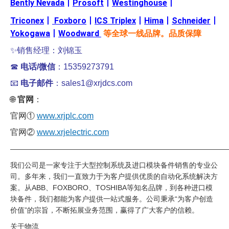
Bently Nevada
丨
Prosoft
丨
Westinghouse
丨
Triconex
丨
Foxboro
丨
ICS Triplex
丨
Hima
丨
Schneider
丨
Yokogawa
丨
Woodward
等全球一线品牌。品质保障
✨销售经理：刘锦玉
☎
电话/微信
：15359273791
📧
电子邮件
：sales1@xrjdcs.com
🌐
官网
：
官网①
www.xrjplc.com
官网②
www.xrjelectric.com
——————————————————————————————
我们公司是一家专注于大型控制系统及进口模块备件销售的专业公
司。多年来，我们一直致力于为客户提供优质的自动化系统解决方
案。从ABB、FOXBORO、TOSHIBA等知名品牌，到各种进口模
块备件，我们都能为客户提供一站式服务。公司秉承“为客户创造
价值”的宗旨，不断拓展业务范围，赢得了广大客户的信赖。
关于物流