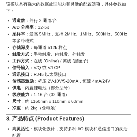
该模块具有强大的数据处理能力和灵活的配置选项，具体参数如
下：
通道数
：并行 2 通道/台
A/D 分辨率
：12-bit
采样率
：最高 5MHz，支持 2MHz、1MHz、500kHz、500Hz
等多种模式
存储深度
：每通道 512k 样点
触发方式
：手动触发、内触发、外触发
工作方式
：在线 (Online) / 离线 (黑匣子)
信号输入
：V/Q 或 V/I CP
通讯接口
：RJ45 以太网接口
传感器激励
：桥压 2V-10V/5-20mA，恒流 4mA/24V
供电
：内置锂电池（部分型号）
级联能力
：1-16 台 (32 通道)
尺寸
：约 1160mm x 110mm x 60mm
净重
：约 2kg（含电池）
3. 产品特点 (Product Features)
高灵活性
：模块化设计，支持多种 I/O 模块和通信接口的灵活
配置