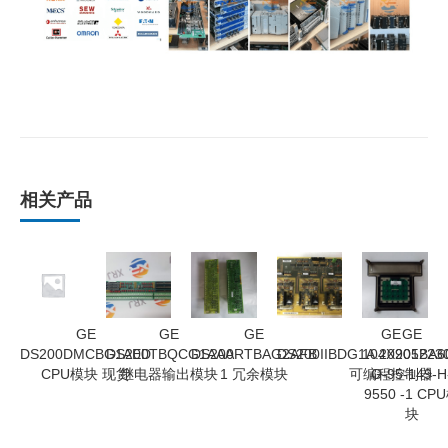
相关产品
GE
GE
GE
GE
GE
DS200DMCBG1AED
DS200TBQCG1AAA
DS200RTBAG2AFB
DS200IIBDG1A.20201223
104X905BA6
CPU模块 现货
继电器输出模块
1 冗余模块
可编程控制器
G-95-149-H
9550 -1 CP
块