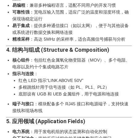
易编程
：兼容多种编程语言，适配不同用户的开发习惯
可靠性强
：宽电压输入范围，适应广泛的温度和湿度环境，确
保现场稳定运行
易于集成
：提供多种通信接口（如以太网），便于与其他设备
或系统进行数据交换和网络连接
精准采样
：高达 5MHz 的采样率，适合高频信号捕获与分析
4. 结构与组成 (Structure & Composition)
核心组件
：包括红色金属氧化物变阻器（MOV）、多个电阻、
电容以及约十个集成电路芯片
指示与连接
：
红色 LED 指示“LINK ABOVE 50V”
多根跳线针用于信号连接（如 PL、PL1、PL2）
底部设有 UGB 和 UEB 金属组件，用于电源和地连接
端子与接口
：模块配备多个 RJ45 接口和电源端子，支持快速
接线和现场布线
5. 应用领域 (Application Fields)
电力系统
：用于发电机组的状态监测和自动化控制