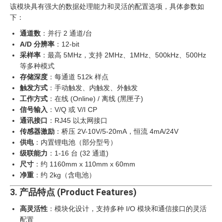
该模块具有强大的数据处理能力和灵活的配置选项，具体参数如
下：
通道数
：并行 2 通道/台
A/D 分辨率
：12-bit
采样率
：最高 5MHz，支持 2MHz、1MHz、500kHz、500Hz
等多种模式
存储深度
：每通道 512k 样点
触发方式
：手动触发、内触发、外触发
工作方式
：在线 (Online) / 离线 (黑匣子)
信号输入
：V/Q 或 V/I CP
通讯接口
：RJ45 以太网接口
传感器激励
：桥压 2V-10V/5-20mA，恒流 4mA/24V
供电
：内置锂电池（部分型号）
级联能力
：1-16 台 (32 通道)
尺寸
：约 1160mm x 110mm x 60mm
净重
：约 2kg（含电池）
3. 产品特点 (Product Features)
高灵活性
：模块化设计，支持多种 I/O 模块和通信接口的灵活
配置