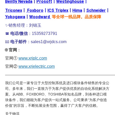
Bently Nevada
丨
Prosoft
丨
Westinghouse
丨
Triconex
丨
Foxboro
丨
ICS Triplex
丨
Hima
丨
Schneider
丨
Yokogawa
丨
Woodward
等全球一线品牌。品质保障
✨销售经理：刘锦玉
☎
电话/微信
：15359273791
📧
电子邮件
：sales1@xrjdcs.com
🌐
官网
：
官网①
www.xrjplc.com
官网②
www.xrjelectric.com
——————————————————————————————
我们公司是一家专注于大型控制系统及进口模块备件销售的专业公
司。多年来，我们一直致力于为客户提供优质的自动化系统解决方
案。从ABB、FOXBORO、TOSHIBA等知名品牌，到各种进口模
块备件，我们都能为客户提供一站式服务。公司秉承“为客户创造
价值”的宗旨，不断拓展业务范围，赢得了广大客户的信赖。
关于物流