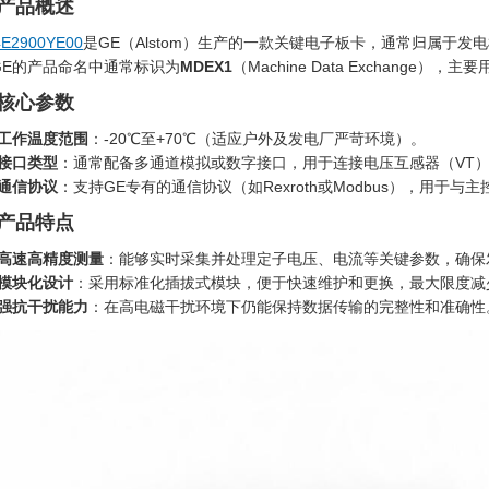
. 产品概述
4E2900YE00
是GE（Alstom）生产的一款关键电子板卡，通常归属于
GE的产品命名中通常标识为
MDEX1
（Machine Data Exchan
. 核心参数
工作温度范围
：-20℃至+70℃（适应户外及发电厂严苛环境）。
接口类型
：通常配备多通道模拟或数字接口，用于连接电压互感器（VT）
通信协议
：支持GE专有的通信协议（如Rexroth或Modbus），用于
. 产品特点
高速高精度测量
：能够实时采集并处理定子电压、电流等关键参数，确保
模块化设计
：采用标准化插拔式模块，便于快速维护和更换，最大限度减
强抗干扰能力
：在高电磁干扰环境下仍能保持数据传输的完整性和准确性