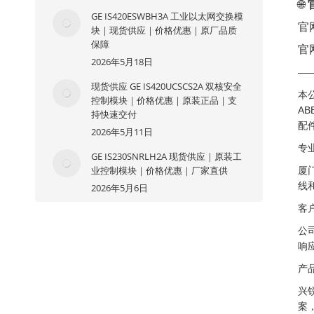
🌐
GE IS420ESWBH3A 工业以太网交换模
官
块｜现货供应｜价格优惠｜原厂品质
保障
官
2026年5月18日
—
现货供应 GE IS420UCSCS2A 双核安全
本
控制模块｜价格优惠｜原装正品｜支
AB
持快速交付
配
2026年5月11日
专
GE IS230SNRLH2A 现货供应｜原装工
业控制模块｜价格优惠｜厂家直供
厦
线
2026年5月6日
客
公
响
产
兴
案