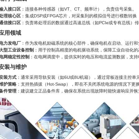
输入接口区
：连接各种传感器（如VT、CT、频率计），负责信号采集。
处理核心区
：集成DSP或FPGA芯片，对采集到的模拟信号进行模数转换
通信接口区
：负责将处理后的数据通过高速总线（如PCIe或专有总线）
. 应用领域
电力发电厂
：作为发电机励磁系统的核心部件，确保电机在启动、运行和
大型工业设备控制
：用于控制高精度的电机驱动系统，保障工业自动化的
电网稳定性控制
：在电网调度中，提供实时的电压和电流监测数据，支持
. 安装与维护
安装方式
：通常采用导轨安装（如6U或8U机箱），通过背板连接主控单
维护策略
：支持热插拔（Hot-Swap），即在不关闭系统电源的情况下
备件管理
：建议建立正品备件库，确保在系统出现故障时能快速响应并恢