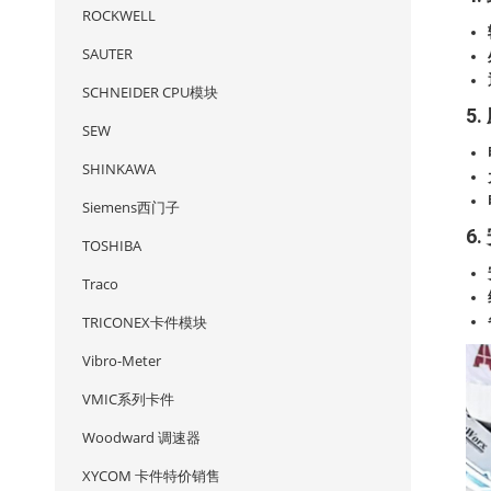
ROCKWELL
SAUTER
SCHNEIDER CPU模块
5
SEW
SHINKAWA
Siemens西门子
6
TOSHIBA
Traco
TRICONEX卡件模块
Vibro-Meter
VMIC系列卡件
Woodward 调速器
XYCOM 卡件特价销售