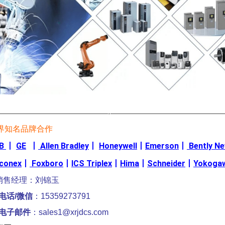
————————————————-————————————————
界知名品牌合作
B
丨
GE
丨
Allen Bradley
丨
Honeywell
丨
Emerson
丨
Bently N
iconex
丨
Foxboro
丨
ICS Triplex
丨
Hima
丨
Schneider
丨
Yokoga
销售经理：刘锦玉
电话/微信
：15359273791
电子邮件
：sales1@xrjdcs.com