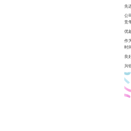
先
公
竞
优
作
时
良
兴