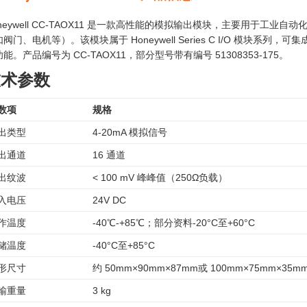
oneywell CC-TAOX11 是一款高性能的模拟输出模块，主要用于
阀门、电机等）。该模块属于 Honeywell Series C I/O 模块系列，可
能。产品编号为 CC-TAOX11，部分型号带有编号 51308353-175。
技术参数
数项
规格
出类型
4-20mA 模拟信号
出通道
16 通道
出纹波
< 100 mV 峰峰值（250Ω负载）
入电压
24V DC
作温度
-40℃-+85℃；部分资料-20°C至+60°C
储温度
-40°C至+85°C
形尺寸
约 50mm×90mm×87mm或 100mm×75mm×35m
输重量
3 kg