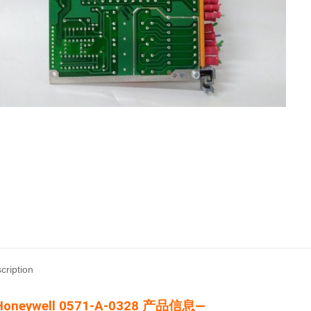
cription
oneywell 0571-A-0328 产品信息—