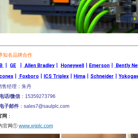
————————————————-————————————————
界知名品牌合作
B
丨
GE
丨
Allen Bradley
丨
Honeywell
丨
Emerson
丨
Bently N
iconex
丨
Foxboro
丨
ICS Triplex
丨
Hima
丨
Schneider
丨
Yokoga
销售经理：朱丹
电话/微信
：15359273796
电子邮件
：sales7@saulplc.com
官网
：
内官网①
www.xrjplc.com