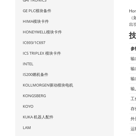
GAI TRONICS
GE PLC模块备件
H
（如
HIMA模块卡件
出功
HONEYWELL模块卡件
IC693/1C697
参
ICS TRIPLEX 模块卡件
输
INTEL
输
IS200燃机备件
输
KOLLMORGEN驱动模块电机
输
KONGSBERG
工
KOYO
存
KUKA 机器人配件
外
LAM
运