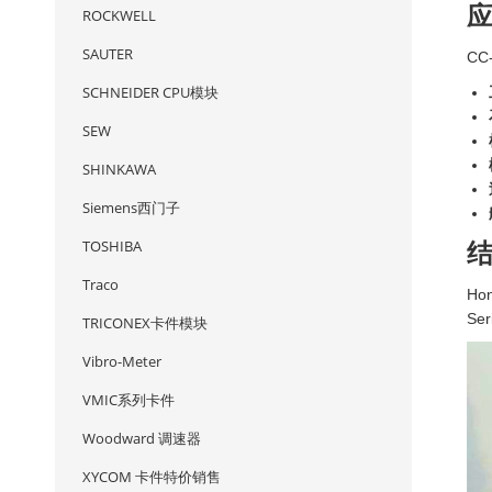
ROCKWELL
SAUTER
CC
SCHNEIDER CPU模块
SEW
SHINKAWA
Siemens西门子
TOSHIBA
Traco
Ho
Se
TRICONEX卡件模块
Vibro-Meter
VMIC系列卡件
Woodward 调速器
XYCOM 卡件特价销售