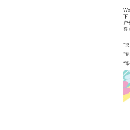
主营
W
下
户
客
—
“
“
“