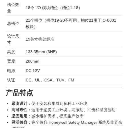
槽位数
18个 I/O 模块槽位（槽位1-18）
量
21个槽位（槽位19-20不可用，槽位21用于IO-0001
总槽位
模块）
设计尺
19英寸机架标准
寸
高度
133.35mm (3HE)
宽度
280mm
电源
DC 12V
认证
CE、UL、CSA、TUV、FM
产品特点
紧凑设计
：便于安装和集成到多种工业环境
高可靠性
：适用于恶劣工业环境，高振动、冲击和温度波动
坚固耐用
：减少维护需求，提高生产效率
灵活兼容
：完全兼容 Honeywell Safety Manager 系统及非冗余