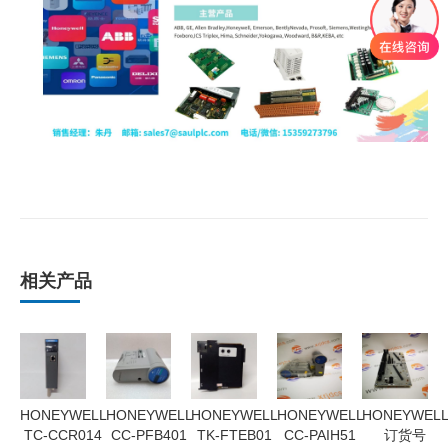
相关产品
HONEYWELL
HONEYWELL
HONEYWELL
HONEYWELL
HONEYWEL
TC-CCR014
CC-PFB401
TK-FTEB01
CC-PAIH51
订货号