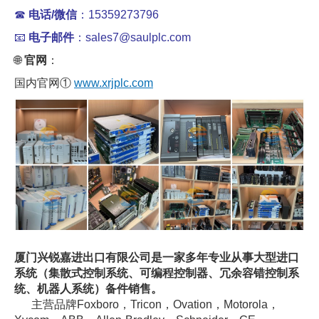
☎
电话/微信
：15359273796
📧
电子邮件
：sales7@saulplc.com
🌐
官网
：
国内官网①
www.xrjplc.com
厦门兴锐嘉进出口有限公司是一家多年专业从事大型进口
系统（集散式控制系统、可编程控制器、冗余容错控制系
统、机器人系统）备件销售。
主营品牌Foxboro，Tricon，Ovation，Motorola，