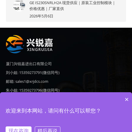
GE IS230SNRLH2A 现货供应｜原装工业控制模块｜
价格优惠｜厂家直供
2026年5月6日
厦门兴锐嘉进出口有限公司
刘小姐: 15359273791(微信同号)
邮箱: sales1@xrjdcs.com
朱小姐: 15359273796(微信同号)
×
邮箱: sales7@saulplc.com
地址: 厦门市翔安区新澳路510号海峡现代城A座6楼609
欢迎来到本网站，请问有什么可以帮您？
现在咨询
稍后再说