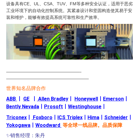
设备具有CE、UL、CSA、TUV、FM等多种安全认证，适用于恶劣
工业环境下的自动化控制系统。其紧凑设计和坚固构造使其易于安
装和维护，能够有效提高系统可靠性和生产效率。
—————————————————-
———————————————————
世界知名品牌合作
ABB
丨
GE
丨
Allen Bradley
丨
Honeywell
丨
Emerson
丨
Bently Nevada
丨
Prosoft
丨
Westinghouse
丨
Triconex
丨
Foxboro
丨
ICS Triplex
丨
Hima
丨
Schneider
丨
Yokogawa
丨
Woodward
等全球一线品牌。品质保障
✨销售经理：朱丹