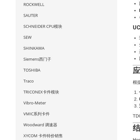
ROCKWELL
SAUTER
SCHNEIDER CPU模块
U
SEW
SHINKAWA
Siemens西门子
TOSHIBA
Traco
根
TRICONEX卡件模块
Vibro-Meter
VMIC系列卡件
T
Woodward 调速器
XYCOM 卡件特价销售
Ho