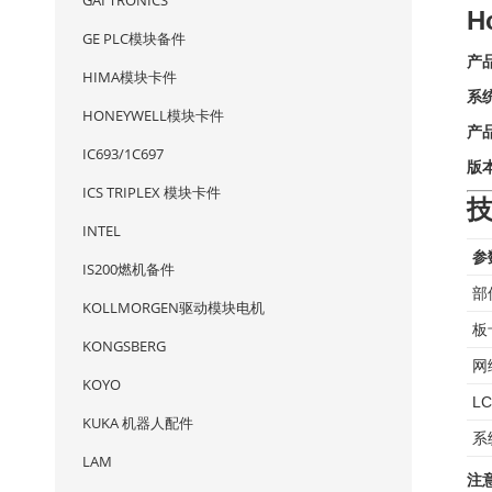
GAI TRONICS
H
GE PLC模块备件
产
HIMA模块卡件
系
HONEYWELL模块卡件
产
IC693/1C697
版
ICS TRIPLEX 模块卡件
INTEL
参
IS200燃机备件
部
KOLLMORGEN驱动模块电机
板
KONGSBERG
网
KOYO
L
KUKA 机器人配件
系
LAM
注