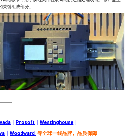
系统的关键组成部分。
———
evada
丨
Prosoft
丨
Westinghouse
丨
wa
丨
Woodward
等全球一线品牌。品质保障