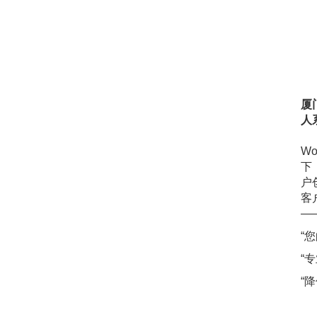
厦
人
主营
W
下
户
客
—
“
“
“