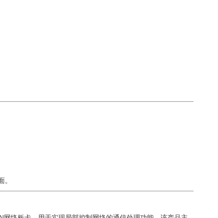
面。
处理器模块的LCN网络板卡，用于实现局部控制网络的通信处理功能。该产品主