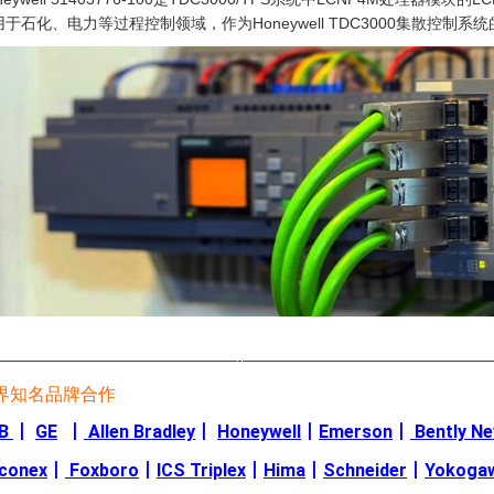
用于石化、电力等过程控制领域，作为Honeywell TDC3000集散控制
————————————————-————————————————
界知名品牌合作
B
丨
GE
丨
Allen Bradley
丨
Honeywell
丨
Emerson
丨
Bently N
iconex
丨
Foxboro
丨
ICS Triplex
丨
Hima
丨
Schneider
丨
Yokoga