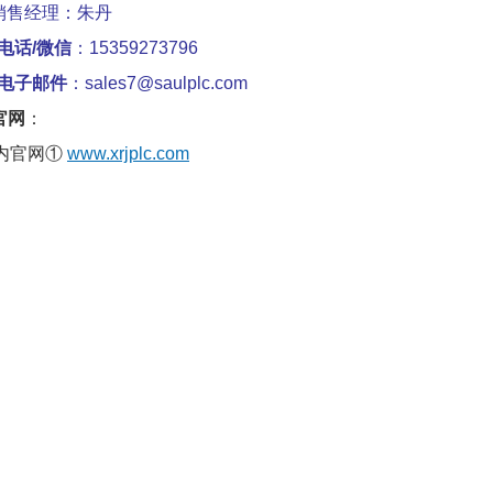
销售经理：朱丹
电话/微信
：15359273796
电子邮件
：sales7@saulplc.com
官网
：
内官网①
www.xrjplc.com