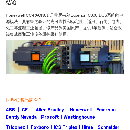
结论
Honeywell CC-PAON01 是霍尼韦尔Experion C300 DCS系统的电
源模块，具有经过验证的高可靠性和稳定性，适用于石化、电力、
化工等流程工业领域。该产品为美国原产，提供1年质保，适合系
统集成商和工业设备维护采购使用。
—————————————————-
———————————————————
世界知名品牌合作
ABB
丨
GE
丨
Allen Bradley
丨
Honeywell
丨
Emerson
丨
Bently Nevada
丨
Prosoft
丨
Westinghouse
丨
Triconex
丨
Foxboro
丨
ICS Triplex
丨
Hima
丨
Schneider
丨