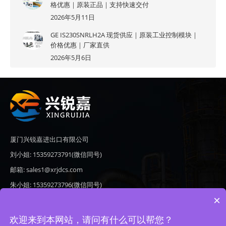
格优惠｜原装正品｜支持快速交付
2026年5月11日
GE IS230SNRLH2A 现货供应｜原装工业控制模块｜
价格优惠｜厂家直供
2026年5月6日
厦门兴锐嘉进出口有限公司
刘小姐: 15359273791(微信同号)
邮箱: sales1@xrjdcs.com
朱小姐: 15359273796(微信同号)
×
邮箱: sales7@saulplc.com
地址: 厦门市翔安区新澳路510号海峡现代城A座6楼609
欢迎来到本网站，请问有什么可以帮您？