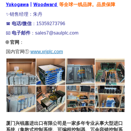
Yokogawa
丨
Woodward
等全球一线品牌。品质保障
✨销售经理：朱丹
☎
电话/微信
：15359273796
📧
电子邮件
：sales7@saulplc.com
🌐
官网
：
国内官网①
www.xrjplc.com
厦门兴锐嘉进出口有限公司是一家多年专业从事大型进口
系统（集散式控制系统、可编程控制器、冗余容错控制系