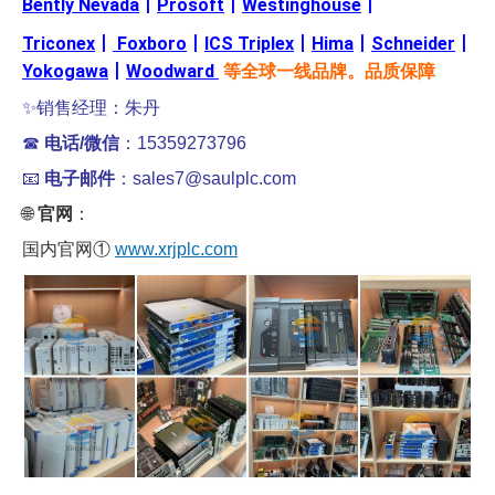
Bently Nevada
丨
Prosoft
丨
Westinghouse
丨
Triconex
丨
Foxboro
丨
ICS Triplex
丨
Hima
丨
Schneider
丨
Yokogawa
丨
Woodward
等全球一线品牌。品质保障
✨销售经理：朱丹
☎
电话/微信
：15359273796
📧
电子邮件
：sales7@saulplc.com
🌐
官网
：
国内官网①
www.xrjplc.com