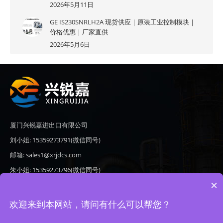
2026年5月11日
GE IS230SNRLH2A 现货供应｜原装工业控制模块｜
价格优惠｜厂家直供
2026年5月6日
厦门兴锐嘉进出口有限公司
刘小姐: 15359273791(微信同号)
邮箱: sales1@xrjdcs.com
朱小姐: 15359273796(微信同号)
×
邮箱: sales7@saulplc.com
地址: 厦门市翔安区新澳路510号海峡现代城A座6楼609
欢迎来到本网站，请问有什么可以帮您？