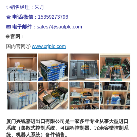
✨销售经理：朱丹
☎
电话/微信
：15359273796
📧
电子邮件
：sales7@saulplc.com
🌐
官网
：
国内官网①
www.xrjplc.com
厦门兴锐嘉进出口有限公司是一家多年专业从事大型进口
系统（集散式控制系统、可编程控制器、冗余容错控制系
统、机器人系统）备件销售。