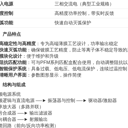
入电源
三相交流电（典型工业规格）
度控制
高精度功率控制，带实时反馈
弧功能
快速自动灭弧保护
、产品特点
高稳定性与高精度
：专为高端薄膜工艺设计，功率输出稳定
快速灭弧功能
：确保镀膜工艺精度，防止等离子体不稳定导致的
模块化设计
：便于维护和升级
阻抗匹配功能
：可与PFM系列匹配盒配合使用，自动调整阻抗
智能保护系统
：具备过载、低电压、低电流保护，连续过温控制
清晰用户界面
：参数图形显示，操作简便
、结构与组成
频电源系统
频逻辑与直流电源 ──► 振荡器与控制 ──► 驱动器/激励器
率放大器（多路并联）
号合成器 ──► 输出滤波器
向耦合器 ──► 射频输出
馈回路（前向/反向功率检测）