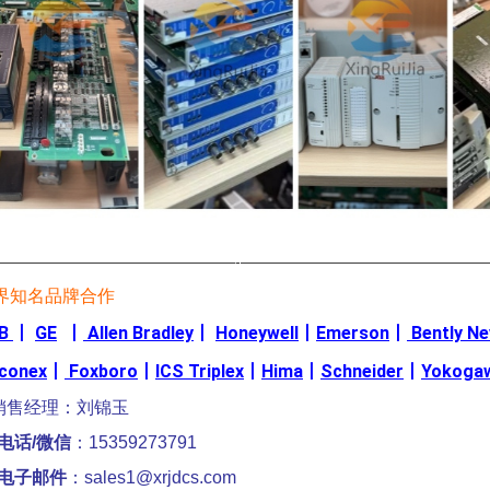
————————————————-————————————————
界知名品牌合作
B
丨
GE
丨
Allen Bradley
丨
Honeywell
丨
Emerson
丨
Bently N
iconex
丨
Foxboro
丨
ICS Triplex
丨
Hima
丨
Schneider
丨
Yokoga
销售经理：刘锦玉
电话/微信
：15359273791
电子邮件
：sales1@xrjdcs.com