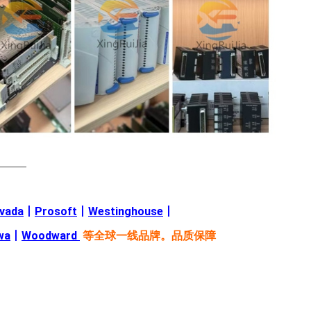
———
evada
丨
Prosoft
丨
Westinghouse
丨
wa
丨
Woodward
等全球一线品牌。品质保障