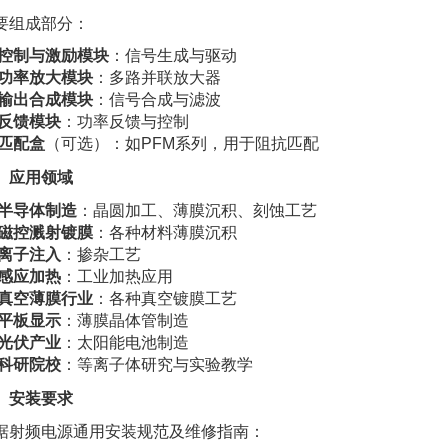
要组成部分：
控制与激励模块
：信号生成与驱动
功率放大模块
：多路并联放大器
输出合成模块
：信号合成与滤波
反馈模块
：功率反馈与控制
匹配盒
（可选）：如PFM系列，用于阻抗匹配
、应用领域
半导体制造
：晶圆加工、薄膜沉积、刻蚀工艺
磁控溅射镀膜
：各种材料薄膜沉积
离子注入
：掺杂工艺
感应加热
：工业加热应用
真空薄膜行业
：各种真空镀膜工艺
平板显示
：薄膜晶体管制造
光伏产业
：太阳能电池制造
科研院校
：等离子体研究与实验教学
、安装要求
据射频电源通用安装规范及维修指南：