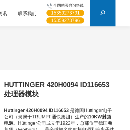
搜
全国购买咨询热线
索：
15359273791
资讯
联系我们
15359273796
HUTTINGER 420H0094 ID116653
处理器模块
Huttinger 420H0094 ID116653
是德国Hüttinger电子
公司（隶属于TRUMPF通快集团）生产的
10KW射频
电源
。Hüttinger公司成立于1922年，总部位于德国弗
莱堡（Freiburg），是全球知名的射频电源和等离子体