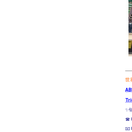
—
世
AB
Tr
✨
☎
📧