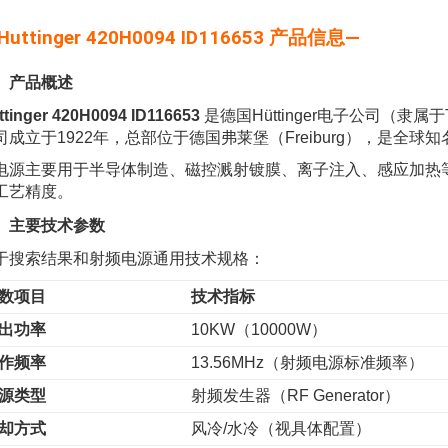
Huttinger 420H0094 ID116653 产品信息—
、产品概述
ttinger 420H0094 ID116653
是德国Hüttinger电子公司（隶
司成立于1922年，总部位于德国弗莱堡（Freiburg），是全
电源主要用于半导体制造、磁控溅射镀膜、离子注入、感应加热
工艺精度。
、主要技术参数
于搜索结果和射频电源通用技术规格：
数项目
技术指标
出功率
10KW（10000W）
作频率
13.56MHz（射频电源标准频率）
源类型
射频发生器（RF Generator）
却方式
风冷/水冷（视具体配置）