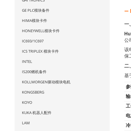
GAI TRONICS
GE PLC模块备件
— 
HIMA模块卡件
一
HONEYWELL模块卡件
Hu
公
IC693/1C697
该
ICS TRIPLEX 模块卡件
保
INTEL
二
IS200燃机备件
基
KOLLMORGEN驱动模块电机
参
KONGSBERG
输
KOYO
工
KUKA 机器人配件
电
LAM
冷