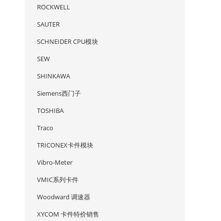
ROCKWELL
SAUTER
SCHNEIDER CPU模块
SEW
SHINKAWA
Siemens西门子
TOSHIBA
Traco
TRICONEX卡件模块
Vibro-Meter
VMIC系列卡件
Woodward 调速器
XYCOM 卡件特价销售