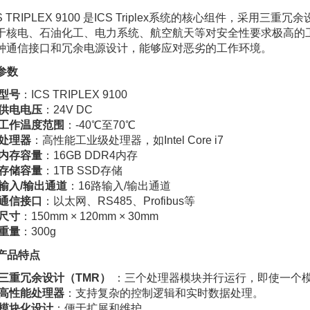
CS TRIPLEX 9100 是ICS Triplex系统的核心组件，
于核电、石油化工、电力系统、航空航天等对安全性要求极高的
种通信接口和冗余电源设计，能够应对恶劣的工作环境。
 参数
型号
：ICS TRIPLEX 9100
供电电压
：24V DC
工作温度范围
：-40℃至70℃
处理器
：高性能工业级处理器，如Intel Core i7
内存容量
：16GB DDR4内存
存储容量
：1TB SSD存储
输入/输出通道
：16路输入/输出通道
通信接口
：以太网、RS485、Profibus等
尺寸
：150mm × 120mm × 30mm
重量
：300g
. 产品特点
三重冗余设计（TMR）
：三个处理器模块并行运行，即使一个
高性能处理器
：支持复杂的控制逻辑和实时数据处理。
模块化设计
：便于扩展和维护。