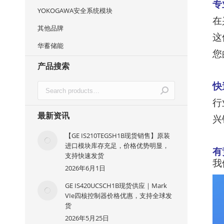
专
YOKOGAWA安全系统模块
在
其他品牌
这
华蓄储能
您
产品搜索
快
行
最新资讯
兴
【GE IS210TEGSH1B现货销售】原装
进口模块库存充足，价格优势明显，
有
支持快速发货
我
2026年6月1日
GE IS420UCSCH1B现货供应｜Mark
VIe四核控制器价格优惠，支持全球发
货
2026年5月25日