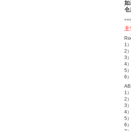
如
仓
==
主
Roc
1）
2）
3）
4）
5）
6）
A
1
2
3
4
5）
6