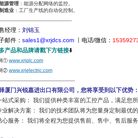
能源管理
：能源分配网络的监控。
制造业
：工厂生产线的自动化控制。
—————————————————-
售经理：
刘锦玉
子邮件：
sales1@xrjdcs.com
丨
电话/微信：
1535927
多产品和品牌请戳下方链接
⬇️
网①
www.xrjplc.com
网②
www.xrjelectric.com
——————————————————
择厦门兴锐嘉进出口有限公司，您将享受到以下优势
️一站式采购： 我们提供种类丰富的工控产品，满足您
️专业解决方案： 我们的技术团队将为您量身定制最优
️贴心服务： 我们将全程为您提供售前、售中、售后服