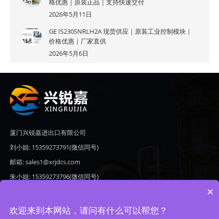
格优惠｜原装正品｜支持快速交付
2026年5月11日
GE IS230SNRLH2A 现货供应｜原装工业控制模块｜
价格优惠｜厂家直供
2026年5月6日
厦门兴锐嘉进出口有限公司
刘小姐: 15359273791(微信同号)
邮箱: sales1@xrjdcs.com
朱小姐: 15359273796(微信同号)
×
邮箱: sales7@saulplc.com
地址: 厦门市翔安区新澳路510号海峡现代城A座6楼609
欢迎来到本网站，请问有什么可以帮您？