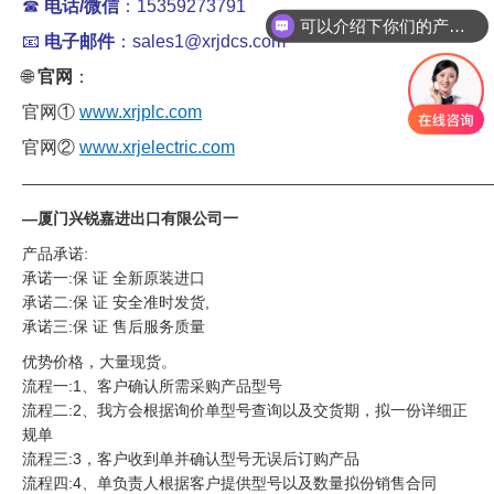
☎
电话/微信
：15359273791
可以介绍下你们的产品么
你们是怎么收费的呢
📧
电子邮件
：sales1@xrjdcs.com
🌐
官网
：
官网①
www.xrjplc.com
官网②
www.xrjelectric.com
——————————————————————————————
—厦门兴锐嘉进出口有限公司一
产品承诺:
承诺一:保 证 全新原装进口
承诺二:保 证 安全准时发货,
承诺三:保 证 售后服务质量
优势价格，大量现货。
流程一:1、客户确认所需采购产品型号
流程二:2、我方会根据询价单型号查询以及交货期，拟一份详细正
规单
流程三:3，客户收到单并确认型号无误后订购产品
流程四:4、单负责人根据客户提供型号以及数量拟份销售合同