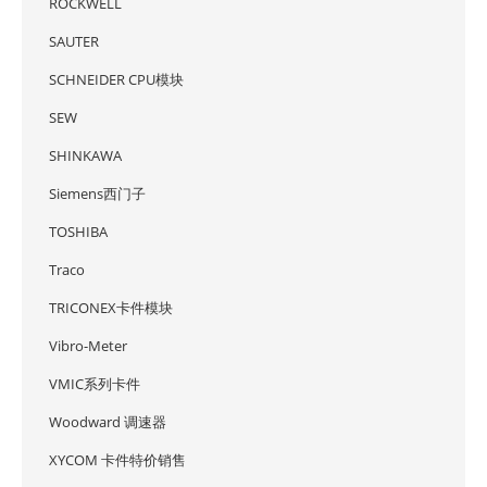
ROCKWELL
SAUTER
SCHNEIDER CPU模块
SEW
SHINKAWA
Siemens西门子
TOSHIBA
Traco
TRICONEX卡件模块
Vibro-Meter
VMIC系列卡件
Woodward 调速器
XYCOM 卡件特价销售