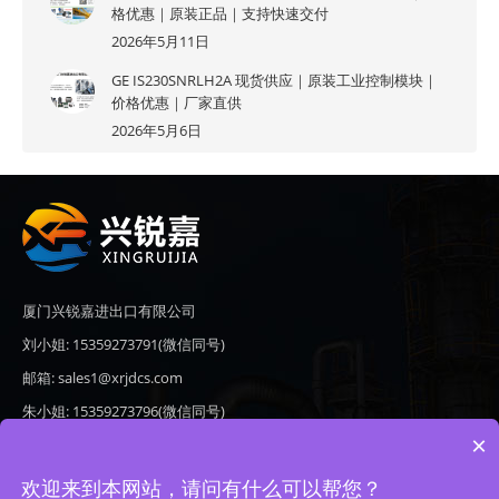
格优惠｜原装正品｜支持快速交付
2026年5月11日
GE IS230SNRLH2A 现货供应｜原装工业控制模块｜
价格优惠｜厂家直供
2026年5月6日
厦门兴锐嘉进出口有限公司
刘小姐: 15359273791(微信同号)
邮箱: sales1@xrjdcs.com
朱小姐: 15359273796(微信同号)
×
邮箱: sales7@saulplc.com
地址: 厦门市翔安区新澳路510号海峡现代城A座6楼609
欢迎来到本网站，请问有什么可以帮您？