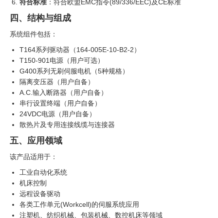
符合标准
：符合欧盟EMC指令(89/336/EEC)及CE标准
四、结构与组成
系统组件包括：
T164系列驱动器（164-005E-10-B2-2）
T150-901电源（用户可选）
G400系列无刷伺服电机（5种规格）
隔离变压器（用户自备）
A.C.输入断路器（用户自备）
串行设置终端（用户自备）
24VDC电源（用户自备）
散热片及专用连接线缆与连接器
五、应用领域
该产品适用于：
工业自动化系统
机床控制
远程设备驱动
各类工作单元(Workcell)的伺服系统应用
注塑机、纺织机械、包装机械、数控机床等领域