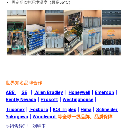
需定期监控环境温度（最高55°C）
—————————————————-
———————————————————
世界知名品牌合作
ABB
丨
GE
丨
Allen Bradley
丨
Honeywell
丨
Emerson
丨
Bently Nevada
丨
Prosoft
丨
Westinghouse
丨
Triconex
丨
Foxboro
丨
ICS Triplex
丨
Hima
丨
Schneider
丨
Yokogawa
丨
Woodward
等全球一线品牌。品质保障
✨销售经理：刘锦玉