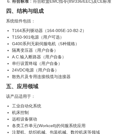
符合标准
：符合欧盟EMC指令(89/336/EEC)及CE标准
四、结构与组成
系统组件包括：
T164系列驱动器（164-005E-10-B2-2）
T150-901电源（用户可选）
G400系列无刷伺服电机（5种规格）
隔离变压器（用户自备）
A.C.输入断路器（用户自备）
串行设置终端（用户自备）
24VDC电源（用户自备）
散热片及专用连接线缆与连接器
五、应用领域
该产品适用于：
工业自动化系统
机床控制
远程设备驱动
各类工作单元(Workcell)的伺服系统应用
注塑机、纺织机械、包装机械、数控机床等领域