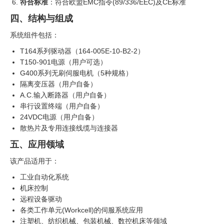
符合标准
：符合欧盟EMC指令(89/336/EEC)及CE标准
四、结构与组成
系统组件包括：
T164系列驱动器（164-005E-10-B2-2）
T150-901电源（用户可选）
G400系列无刷伺服电机（5种规格）
隔离变压器（用户自备）
A.C.输入断路器（用户自备）
串行设置终端（用户自备）
24VDC电源（用户自备）
散热片及专用连接线缆与连接器
五、应用领域
该产品适用于：
工业自动化系统
机床控制
远程设备驱动
各类工作单元(Workcell)的伺服系统应用
注塑机、纺织机械、包装机械、数控机床等领域