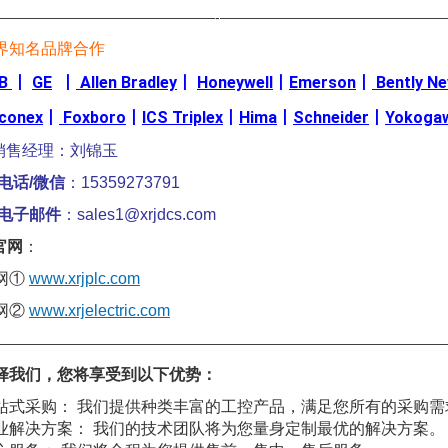
————————————————-————————————————
界知名品牌合作
B
丨
GE
丨
Allen Bradley
丨
Honeywell
丨
Emerson
丨
Bently N
iconex
丨
Foxboro
丨
ICS Triplex
丨
Hima
丨
Schneider
丨
Yokoga
销售经理：刘锦玉
电话/微信
：15359273791
电子邮件
：sales1@xrjdcs.com
官网
：
网①
www.xrjplc.com
网②
www.xrjelectric.com
————————————————————————————————
择我们，您将享受到以下优势：
站式采购： 我们提供种类丰富的工控产品，满足您所有的采购需
业解决方案： 我们的技术团队将为您量身定制最优的解决方案。