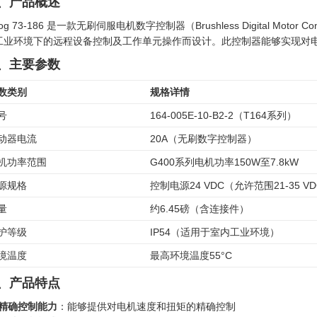
、产品概述
og 73-186 是一款无刷伺服电机数字控制器（Brushless Digital Moto
工业环境下的远程设备控制及工作单元操作而设计。此控制器能够实现对
、主要参数
数类别
规格详情
号
164-005E-10-B2-2（T164系列）
动器电流
20A（无刷数字控制器）
机功率范围
G400系列电机功率150W至7.8kW
源规格
控制电源24 VDC（允许范围21-35 V
量
约6.45磅（含连接件）
护等级
IP54（适用于室内工业环境）
境温度
最高环境温度55°C
、产品特点
精确控制能力
：能够提供对电机速度和扭矩的精确控制