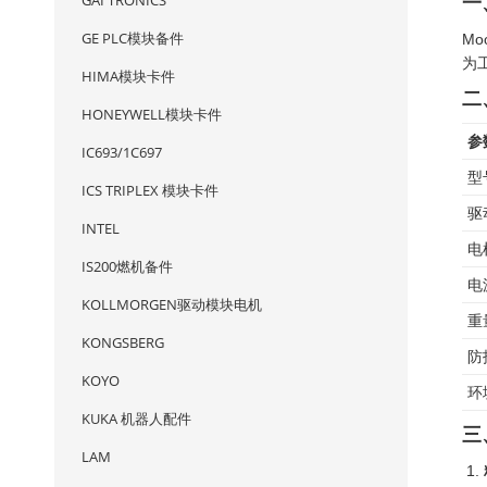
GAI TRONICS
一
GE PLC模块备件
Mo
为
HIMA模块卡件
二
HONEYWELL模块卡件
参
IC693/1C697
型
ICS TRIPLEX 模块卡件
驱
INTEL
电
IS200燃机备件
电
KOLLMORGEN驱动模块电机
重
KONGSBERG
防
KOYO
环
KUKA 机器人配件
三
LAM