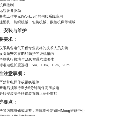
机床控制
远程设备驱动
各类工作单元(Workcell)的伺服系统应用
注塑机、纺织机械、包装机械、数控机床等领域
、安装与维护
装要求：
仅限具备电气工程专业资格的技术人员安装
设备须安装在IP54防护等级机箱内
严格执行接地与EMC屏蔽布线要求
标准电缆长度选项：5m、10m、15m、20m
全注意事项：
严禁带电操作或更换组件
断电后须等待至少5分钟确保高压放电
必须安装安全联锁装置防止意外重启
护要点：
严禁内部维修或调整，故障部件需退回Moog维修中心