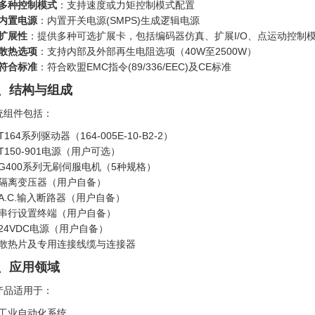
多种控制模式
：支持速度或力矩控制模式配置
内置电源
：内置开关电源(SMPS)生成逻辑电源
扩展性
：提供多种可选扩展卡，包括编码器仿真、扩展I/O、点运动控制模
散热选项
：支持内部及外部再生电阻选项（40W至2500W）
符合标准
：符合欧盟EMC指令(89/336/EEC)及CE标准
、结构与组成
统组件包括：
T164系列驱动器（164-005E-10-B2-2）
T150-901电源（用户可选）
G400系列无刷伺服电机（5种规格）
隔离变压器（用户自备）
A.C.输入断路器（用户自备）
串行设置终端（用户自备）
24VDC电源（用户自备）
散热片及专用连接线缆与连接器
、应用领域
产品适用于：
工业自动化系统