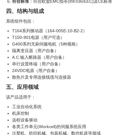
符合标准
：符合欧盟EMC指令(89/336/EEC)及CE标准
四、结构与组成
系统组件包括：
T164系列驱动器（164-005E-10-B2-2）
T150-901电源（用户可选）
G400系列无刷伺服电机（5种规格）
隔离变压器（用户自备）
A.C.输入断路器（用户自备）
串行设置终端（用户自备）
24VDC电源（用户自备）
散热片及专用连接线缆与连接器
五、应用领域
该产品适用于：
工业自动化系统
机床控制
远程设备驱动
各类工作单元(Workcell)的伺服系统应用
注塑机、纺织机械、包装机械、数控机床等领域