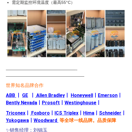
需定期监控环境温度（最高55°C）
—————————————————-
———————————————————
世界知名品牌合作
ABB
丨
GE
丨
Allen Bradley
丨
Honeywell
丨
Emerson
丨
Bently Nevada
丨
Prosoft
丨
Westinghouse
丨
Triconex
丨
Foxboro
丨
ICS Triplex
丨
Hima
丨
Schneider
丨
Yokogawa
丨
Woodward
等全球一线品牌。品质保障
✨销售经理：刘锦玉