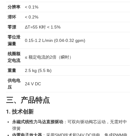
分辨率
< 0.1%
滞环
< 0.2%
零漂
ΔT=55 K时 < 1.5%
零位泄
0.15-1.2 L/min (0.04-0.32 gpm)
漏量
线圈额
≤ 额定电流的2倍（瞬时）
定电流
重量
2.5 kg (5.5 lb)
供电电
24 V DC
压
三、产品特点
1. 技术创新
永磁式线性力马达直接驱动
：可双向驱动阀芯运动，无需对中
弹簧
内置电子放大器
：采用SMD技术和24V DC供电，集成PWM电