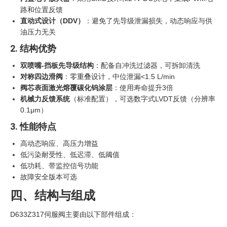
路和位置反馈
直动式设计（DDV）
‍：避免了先导级泄漏损失，动态响应与供
油压力无关
2. 结构优势
双喷嘴-挡板先导级结构
：配备自冲洗过滤器，可拆卸清洗
对称四边滑阀
：零重叠设计，中位泄漏<1.5 L/min
阀芯表面激光熔覆碳化钨涂层
：使用寿命提升3倍
机械力反馈系统
（标准配置），可选数字式LVDT反馈（分辨率
0.1μm）
3. 性能特点
高动态响应、高压力增益
低污染耐受性、低迟滞、低阈值
低功耗、带监控信号功能
故障安全版本可选
四、结构与组成
D633Z317伺服阀主要由以下部件组成：