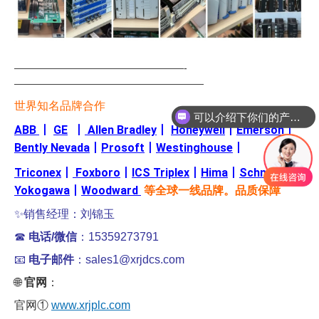
—————————————————-
———————————————————
世界知名品牌合作
可以介绍下你们的产品么
ABB
丨
GE
丨
Allen Bradley
丨
Honeywell
丨
Emerson
丨
Bently Nevada
丨
Prosoft
丨
Westinghouse
丨
Triconex
丨
Foxboro
丨
ICS Triplex
丨
Hima
丨
Schneider
丨
Yokogawa
丨
Woodward
等全球一线品牌。品质保障
✨销售经理：刘锦玉
☎
电话/微信
：15359273791
📧
电子邮件
：sales1@xrjdcs.com
🌐
官网
：
官网①
www.xrjplc.com