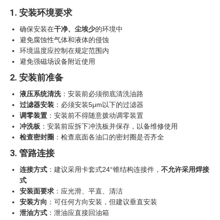
1. 安装环境要求
确保安装在
干净、尘埃少
的环境中
避免腐蚀性气体和液体的侵蚀
环境温度应控制在规定范围内
避免强磁场设备附近使用
2. 安装前准备
液压系统清洗
：安装前必须彻底清洗油路
过滤器安装
：必须安装5μm以下的过滤器
调零装置
：安装前不得随意拨动调零装置
冲洗板
：安装前应拆下冲洗板并保存，以备维修使用
检查密封圈
：检查底面各油口的密封圈是否齐全
3. 管路连接
连接方式
：建议采用卡套式24°锥结构连接件，
不允许采用焊接
式
安装面要求
：应光滑、平直、清洁
安装方向
：可任何方向安装，但建议垂直安装
泄油方式
：泄油应直接回油箱