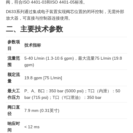
阀，符合ISO 4401-03和ISO 4401-05标准。
D633系列通过集成电子装置实现阀芯位置的闭环控制，无需外部
放大器，可直接与控制器连接使用。
二、主要技术参数
参数项
技术指标
目
流量范
5-40 L/min (1.3-10.6 gpm)，最大流量75 L/min (19.8
围
gpm)
额定流
19.8 gpm [75 L/min]
量
最大工
P、A、B口：350 bar (5000 psi)；T口（内泄）：50
作压力
bar (715 psi)；T口（Y口泄油）：350 bar
阀口直
7.9 mm (0.31英寸)
径
响应时
< 12 ms
间