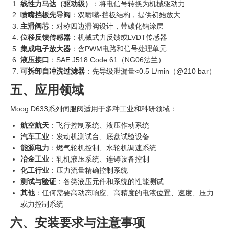
线性力马达（驱动级）
‍：将电信号转换为机械驱动力
喷嘴挡板先导阀
：双喷嘴-挡板结构，提供初始放大
主滑阀芯
：对称四边滑阀设计，带碳化钨涂层
位移反馈传感器
：机械式力反馈或LVDT传感器
集成电子放大器
：含PWM电路和信号处理单元
液压接口
：SAE J518 Code 61（NG06法兰）
可拆卸自冲洗过滤器
：先导级泄漏量<0.5 L/min（@210 bar）
五、应用领域
Moog D633系列伺服阀适用于多种工业和科研领域：
航空航天
：飞行控制系统、液压作动系统
汽车工业
：发动机测试台、底盘试验设备
能源电力
：燃气轮机控制、水轮机调速系统
冶金工业
：轧机液压系统、连铸设备控制
化工行业
：压力流量精确控制系统
测试与验证
：各类液压元件和系统的性能测试
其他
：任何需要高动态响应、高精度的电液位置、速度、压力
或力控制系统
六、安装要求与注意事项