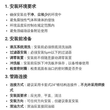
1. 安装环境要求
确保安装在
干净、尘埃少
的环境中
避免腐蚀性气体和液体的侵蚀
环境温度应控制在规定范围内
避免强磁场设备附近使用
2. 安装前准备
液压系统清洗
：安装前必须彻底清洗油路
过滤器安装
：必须安装5μm以下的过滤器
调零装置
：安装前不得随意拨动调零装置
冲洗板
：安装前应拆下冲洗板并保存，以备维修使用
检查密封圈
：检查底面各油口的密封圈是否齐全
3. 管路连接
连接方式
：建议采用卡套式24°锥结构连接件，
不允许采用焊接
式
安装面要求
：应光滑、平直、清洁
安装方向
：可任何方向安装，但建议垂直安装
泄油方式
：泄油应直接回油箱