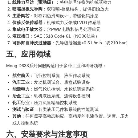
线性力马达（驱动级）
‍：将电信号转换为机械驱动力
喷嘴挡板先导阀
：双喷嘴-挡板结构，提供初始放大
主滑阀芯
：对称四边滑阀设计，带碳化钨涂层
位移反馈传感器
：机械式力反馈或LVDT传感器
集成电子放大器
：含PWM电路和信号处理单元
液压接口
：SAE J518 Code 61（NG06法兰）
可拆卸自冲洗过滤器
：先导级泄漏量<0.5 L/min（@210 bar）
五、应用领域
Moog D633系列伺服阀适用于多种工业和科研领域：
航空航天
：飞行控制系统、液压作动系统
汽车工业
：发动机测试台、底盘试验设备
能源电力
：燃气轮机控制、水轮机调速系统
冶金工业
：轧机液压系统、连铸设备控制
化工行业
：压力流量精确控制系统
测试与验证
：各类液压元件和系统的性能测试
其他
：任何需要高动态响应、高精度的电液位置、速度、压力
或力控制系统
六、安装要求与注意事项