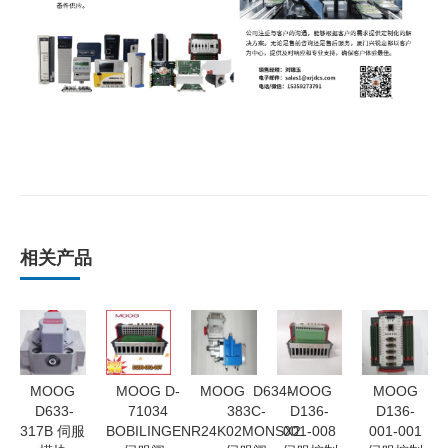
相关产品
MOOG
MOOG D-
MOOG D634-
MOOG
MOOG
D633-
71034
383C-
D136-
D136-
317B 伺服
BOBILINGEN
R24K02MONSX2
001-008
001-001