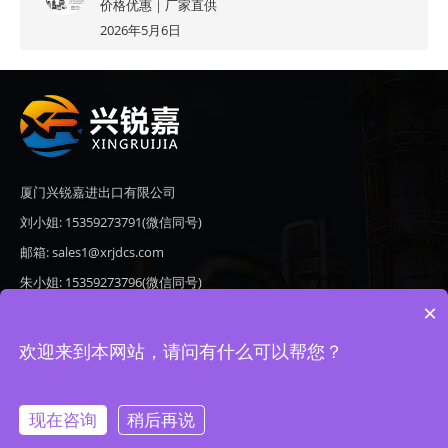
价格优惠｜厂家直供
2026年5月6日
厦门兴锐嘉进出口有限公司
刘小姐: 15359273791(微信同号)
邮箱: sales1@xrjdcs.com
朱小姐: 15359273796(微信同号)
×
邮箱: sales7@saulplc.com
地址: 厦门市翔安区新澳路510号海峡现代城A座6楼609
欢迎来到本网站，请问有什么可以帮您？
现在咨询
稍后再说
Copyright © 2020-2026 厦门兴锐嘉进出口有限公司 版权所有 备案号：
闽ICP备19024821号-9