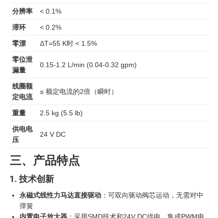
分辨率
< 0.1%
滞环
< 0.2%
零漂
ΔT=55 K时 < 1.5%
零位泄
0.15-1.2 L/min (0.04-0.32 gpm)
漏量
线圈额
≤ 额定电流的2倍（瞬时）
定电流
重量
2.5 kg (5.5 lb)
供电电
24 V DC
压
三、产品特点
1. 技术创新
永磁式线性力马达直接驱动
：可双向驱动阀芯运动，无需对中
弹簧
内置电子放大器
：采用SMD技术和24V DC供电，集成PWM电