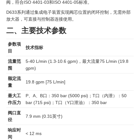
阀，符合ISO 4401-03和ISO 4401-05标准。
D633系列通过集成电子装置实现阀芯位置的闭环控制，无需外部
放大器，可直接与控制器连接使用。
二、主要技术参数
参数项
技术指标
目
流量范
5-40 L/min (1.3-10.6 gpm)，最大流量75 L/min (19.8
围
gpm)
额定流
19.8 gpm [75 L/min]
量
最大工
P、A、B口：350 bar (5000 psi)；T口（内泄）：50
作压力
bar (715 psi)；T口（Y口泄油）：350 bar
阀口直
7.9 mm (0.31英寸)
径
响应时
< 12 ms
间