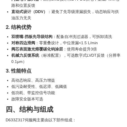
路和位置反馈
直动式设计（DDV）
‍：避免了先导级泄漏损失，动态响应与供
油压力无关
2. 结构优势
双喷嘴-挡板先导级结构
：配备自冲洗过滤器，可拆卸清洗
对称四边滑阀
：零重叠设计，中位泄漏<1.5 L/min
阀芯表面激光熔覆碳化钨涂层
：使用寿命提升3倍
机械力反馈系统
（标准配置），可选数字式LVDT反馈（分辨率
0.1μm）
3. 性能特点
高动态响应、高压力增益
低污染耐受性、低迟滞、低阈值
低功耗、带监控信号功能
故障安全版本可选
四、结构与组成
D633Z317伺服阀主要由以下部件组成：