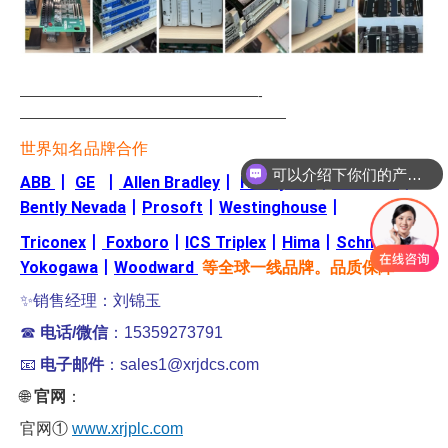
—————————————————-
———————————————————
世界知名品牌合作
可以介绍下你们的产品么
ABB
丨
GE
丨
Allen Bradley
丨
Honeywell
丨
Emerson
丨
Bently Nevada
丨
Prosoft
丨
Westinghouse
丨
Triconex
丨
Foxboro
丨
ICS Triplex
丨
Hima
丨
Schneider
丨
Yokogawa
丨
Woodward
等全球一线品牌。品质保障
✨销售经理：刘锦玉
☎
电话/微信
：15359273791
📧
电子邮件
：sales1@xrjdcs.com
🌐
官网
：
官网①
www.xrjplc.com