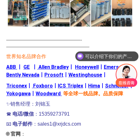
—————————————————-
———————————————————
可以介绍下你们的产品么
世界知名品牌合作
ABB
丨
GE
丨
Allen Bradley
丨
Honeywell
丨
Emerson
丨
Bently Nevada
丨
Prosoft
丨
Westinghouse
丨
Triconex
丨
Foxboro
丨
ICS Triplex
丨
Hima
丨
Schneider
丨
Yokogawa
丨
Woodward
等全球一线品牌。品质保障
✨销售经理：刘锦玉
☎
电话/微信
：15359273791
📧
电子邮件
：sales1@xrjdcs.com
🌐
官网
：