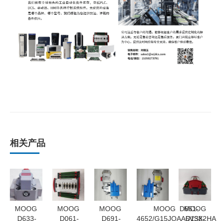
相关产品
MOOG
MOOG
MOOG
MOOG D661-
MOOG
D633-
D061-
D691-
4652/G15JOAA6VSX2HA
D138-