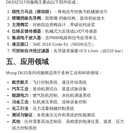
D633Z317伺服阀主要由以下部件组成：
线性力马达（驱动级）
‍：将电信号转换为机械驱动力
喷嘴挡板先导阀
：双喷嘴-挡板结构，提供初始放大
主滑阀芯
：对称四边滑阀设计，带碳化钨涂层
位移反馈传感器
：机械式力反馈或LVDT传感器
集成电子放大器
：含PWM电路和信号处理单元
液压接口
：SAE J518 Code 61（NG06法兰）
可拆卸自冲洗过滤器
：先导级泄漏量<0.5 L/min（@210 bar）
五、应用领域
Moog D633系列伺服阀适用于多种工业和科研领域：
航空航天
：飞行控制系统、液压作动系统
汽车工业
：发动机测试台、底盘试验设备
能源电力
：燃气轮机控制、水轮机调速系统
冶金工业
：轧机液压系统、连铸设备控制
化工行业
：压力流量精确控制系统
测试与验证
：各类液压元件和系统的性能测试
其他
：任何需要高动态响应、高精度的电液位置、速度、压力
或力控制系统