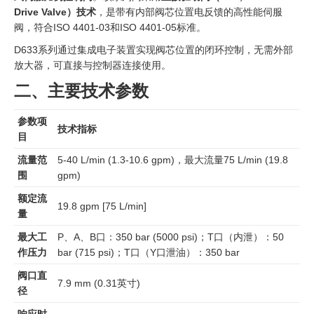
Drive Valve）技术
，是带有内部阀芯位置电反馈的高性能伺服
阀，符合ISO 4401-03和ISO 4401-05标准。
D633系列通过集成电子装置实现阀芯位置的闭环控制，无需外部
放大器，可直接与控制器连接使用。
二、主要技术参数
参数项
技术指标
目
流量范
5-40 L/min (1.3-10.6 gpm)，最大流量75 L/min (19.8
围
gpm)
额定流
19.8 gpm [75 L/min]
量
最大工
P、A、B口：350 bar (5000 psi)；T口（内泄）：50
作压力
bar (715 psi)；T口（Y口泄油）：350 bar
阀口直
7.9 mm (0.31英寸)
径