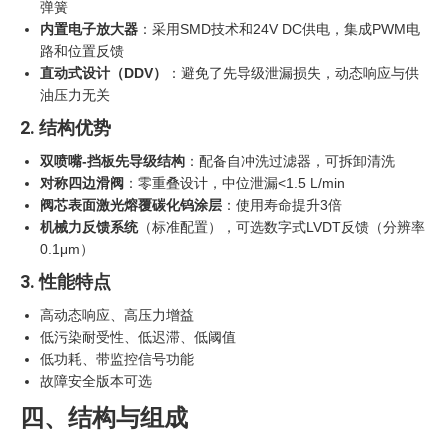
弹簧
内置电子放大器
：采用SMD技术和24V DC供电，集成PWM电
路和位置反馈
直动式设计（DDV）
‍：避免了先导级泄漏损失，动态响应与供
油压力无关
2. 结构优势
双喷嘴-挡板先导级结构
：配备自冲洗过滤器，可拆卸清洗
对称四边滑阀
：零重叠设计，中位泄漏<1.5 L/min
阀芯表面激光熔覆碳化钨涂层
：使用寿命提升3倍
机械力反馈系统
（标准配置），可选数字式LVDT反馈（分辨率
0.1μm）
3. 性能特点
高动态响应、高压力增益
低污染耐受性、低迟滞、低阈值
低功耗、带监控信号功能
故障安全版本可选
四、结构与组成