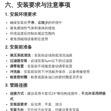
六、安装要求与注意事项
1. 安装环境要求
确保安装在
干净、尘埃少
的环境中
避免腐蚀性气体和液体的侵蚀
环境温度应控制在规定范围内
避免强磁场设备附近使用
2. 安装前准备
液压系统清洗
：安装前必须彻底清洗油路
过滤器安装
：必须安装5μm以下的过滤器
调零装置
：安装前不得随意拨动调零装置
冲洗板
：安装前应拆下冲洗板并保存，以备维修使用
检查密封圈
：检查底面各油口的密封圈是否齐全
3. 管路连接
连接方式
：建议采用卡套式24°锥结构连接件，
不允许采用焊接
式
安装面要求
：应光滑、平直、清洁
安装方向
：可任何方向安装，但建议垂直安装