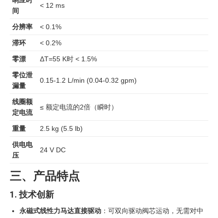
响应时
< 12 ms
间
分辨率
< 0.1%
滞环
< 0.2%
零漂
ΔT=55 K时 < 1.5%
零位泄
0.15-1.2 L/min (0.04-0.32 gpm)
漏量
线圈额
≤ 额定电流的2倍（瞬时）
定电流
重量
2.5 kg (5.5 lb)
供电电
24 V DC
压
三、产品特点
1. 技术创新
永磁式线性力马达直接驱动
：可双向驱动阀芯运动，无需对中