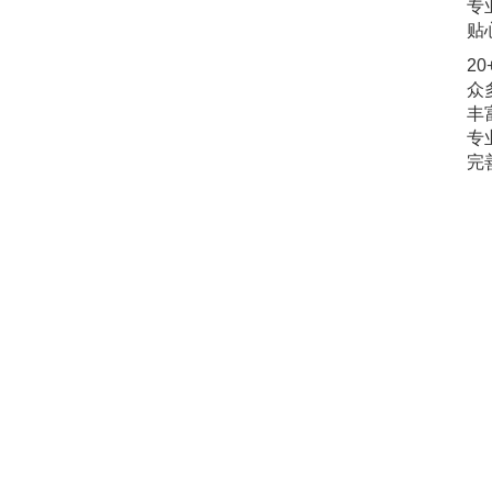
专
贴
2
众
丰
专
完