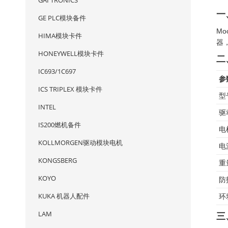
GAI TRONICS
一
GE PLC模块备件
Mo
HIMA模块卡件
器
HONEYWELL模块卡件
二
IC693/1C697
参
ICS TRIPLEX 模块卡件
型
INTEL
驱
IS200燃机备件
电
KOLLMORGEN驱动模块电机
电
KONGSBERG
重
KOYO
防
KUKA 机器人配件
环
LAM
三