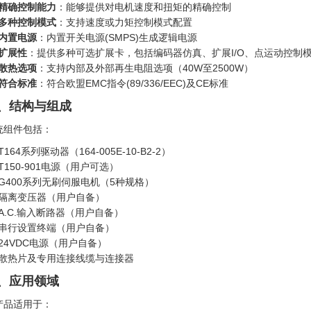
精确控制能力
：能够提供对电机速度和扭矩的精确控制
多种控制模式
：支持速度或力矩控制模式配置
内置电源
：内置开关电源(SMPS)生成逻辑电源
扩展性
：提供多种可选扩展卡，包括编码器仿真、扩展I/O、点运动控制模
散热选项
：支持内部及外部再生电阻选项（40W至2500W）
符合标准
：符合欧盟EMC指令(89/336/EEC)及CE标准
、结构与组成
统组件包括：
T164系列驱动器（164-005E-10-B2-2）
T150-901电源（用户可选）
G400系列无刷伺服电机（5种规格）
隔离变压器（用户自备）
A.C.输入断路器（用户自备）
串行设置终端（用户自备）
24VDC电源（用户自备）
散热片及专用连接线缆与连接器
、应用领域
产品适用于：