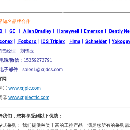
————————————————-————————————————
界知名品牌合作
B
丨
GE
丨
Allen Bradley
丨
Honeywell
丨
Emerson
丨
Bently N
iconex
丨
Foxboro
丨
ICS Triplex
丨
Hima
丨
Schneider
丨
Yokoga
销售经理：刘锦玉
电话/微信
：15359273791
电子邮件
：sales1@xrjdcs.com
官网
：
网①
www.xrjplc.com
网②
www.xrjelectric.com
————————————————————————————————
择我们，您将享受到以下优势：
站式采购： 我们提供种类丰富的工控产品，满足您所有的采购需