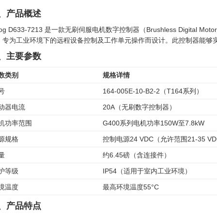
、产品概述
og D633-7213 是一款无刷伺服电机数字控制器（Brushless Digital M
，专为工业环境下的远程设备控制及工作单元操作而设计。此控制器能够
、主要参数
数类别
规格详情
号
164-005E-10-B2-2（T164系列）
动器电流
20A（无刷数字控制器）
机功率范围
G400系列电机功率150W至7.8kW
源规格
控制电源24 VDC（允许范围21-35 V
量
约6.45磅（含连接件）
护等级
IP54（适用于室内工业环境）
境温度
最高环境温度55°C
、产品特点