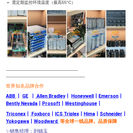
需定期监控环境温度（最高55°C）
—————————————————-
———————————————————
世界知名品牌合作
ABB
丨
GE
丨
Allen Bradley
丨
Honeywell
丨
Emerson
丨
Bently Nevada
丨
Prosoft
丨
Westinghouse
丨
Triconex
丨
Foxboro
丨
ICS Triplex
丨
Hima
丨
Schneider
丨
Yokogawa
丨
Woodward
等全球一线品牌。品质保障
✨销售经理：刘锦玉