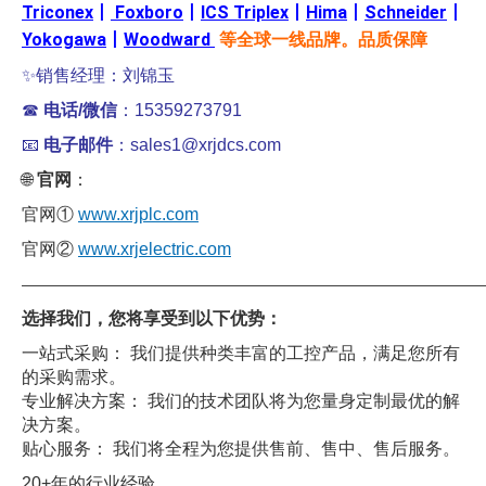
Triconex
丨
Foxboro
丨
ICS Triplex
丨
Hima
丨
Schneider
丨
Yokogawa
丨
Woodward
等全球一线品牌。品质保障
✨销售经理：刘锦玉
☎
电话/微信
：15359273791
📧
电子邮件
：sales1@xrjdcs.com
🌐
官网
：
官网①
www.xrjplc.com
官网②
www.xrjelectric.com
——————————————————————————————
选择我们，您将享受到以下优势：
一站式采购： 我们提供种类丰富的工控产品，满足您所有
的采购需求。
专业解决方案： 我们的技术团队将为您量身定制最优的解
决方案。
贴心服务： 我们将全程为您提供售前、售中、售后服务。
20+年的行业经验