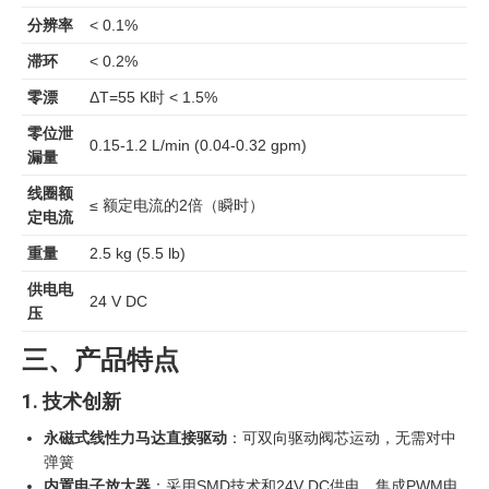
分辨率
< 0.1%
滞环
< 0.2%
零漂
ΔT=55 K时 < 1.5%
零位泄
0.15-1.2 L/min (0.04-0.32 gpm)
漏量
线圈额
≤ 额定电流的2倍（瞬时）
定电流
重量
2.5 kg (5.5 lb)
供电电
24 V DC
压
三、产品特点
1. 技术创新
永磁式线性力马达直接驱动
：可双向驱动阀芯运动，无需对中
弹簧
内置电子放大器
：采用SMD技术和24V DC供电，集成PWM电