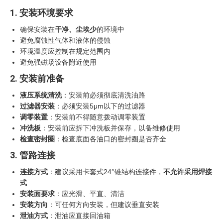
1. 安装环境要求
确保安装在
干净、尘埃少
的环境中
避免腐蚀性气体和液体的侵蚀
环境温度应控制在规定范围内
避免强磁场设备附近使用
2. 安装前准备
液压系统清洗
：安装前必须彻底清洗油路
过滤器安装
：必须安装5μm以下的过滤器
调零装置
：安装前不得随意拨动调零装置
冲洗板
：安装前应拆下冲洗板并保存，以备维修使用
检查密封圈
：检查底面各油口的密封圈是否齐全
3. 管路连接
连接方式
：建议采用卡套式24°锥结构连接件，
不允许采用焊接
式
安装面要求
：应光滑、平直、清洁
安装方向
：可任何方向安装，但建议垂直安装
泄油方式
：泄油应直接回油箱