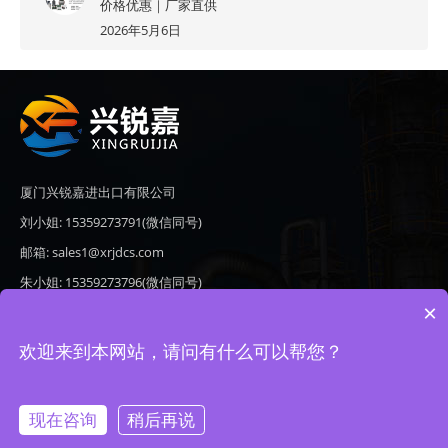
价格优惠｜厂家直供
2026年5月6日
厦门兴锐嘉进出口有限公司
刘小姐: 15359273791(微信同号)
邮箱: sales1@xrjdcs.com
朱小姐: 15359273796(微信同号)
×
邮箱: sales7@saulplc.com
地址: 厦门市翔安区新澳路510号海峡现代城A座6楼609
欢迎来到本网站，请问有什么可以帮您？
现在咨询
稍后再说
Copyright © 2020-2026 厦门兴锐嘉进出口有限公司 版权所有 备案号：
闽ICP备19024821号-9