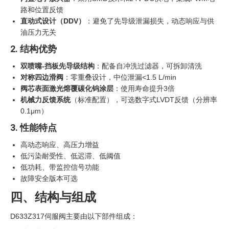
路和位置反馈
直动式设计（DDV）
‍：避免了先导级泄漏损失，动态响应与供
油压力无关
2. 结构优势
双喷嘴-挡板先导级结构
：配备自冲洗过滤器，可拆卸清洗
对称四边滑阀
：零重叠设计，中位泄漏<1.5 L/min
阀芯表面激光熔覆碳化钨涂层
：使用寿命提升3倍
机械力反馈系统
（标准配置），可选数字式LVDT反馈（分辨率
0.1μm）
3. 性能特点
高动态响应、高压力增益
低污染耐受性、低迟滞、低阈值
低功耗、带监控信号功能
故障安全版本可选
四、结构与组成
D633Z317伺服阀主要由以下部件组成：