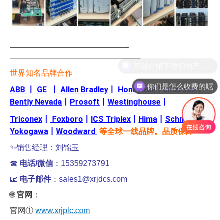
—————————————————-
———————————————————
世界知名品牌合作
你们是怎么收费的呢
ABB
丨
GE
丨
Allen Bradley
丨
Honeywell
丨
Emerson
丨
Bently Nevada
丨
Prosoft
丨
Westinghouse
丨
Triconex
丨
Foxboro
丨
ICS Triplex
丨
Hima
丨
Schneider
丨
Yokogawa
丨
Woodward
等全球一线品牌。品质保障
✨销售经理：刘锦玉
☎
电话/微信
：15359273791
📧
电子邮件
：sales1@xrjdcs.com
🌐
官网
：
官网①
www.xrjplc.com