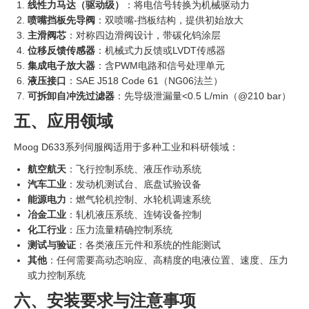
线性力马达（驱动级）
‍：将电信号转换为机械驱动力
喷嘴挡板先导阀
：双喷嘴-挡板结构，提供初始放大
主滑阀芯
：对称四边滑阀设计，带碳化钨涂层
位移反馈传感器
：机械式力反馈或LVDT传感器
集成电子放大器
：含PWM电路和信号处理单元
液压接口
：SAE J518 Code 61（NG06法兰）
可拆卸自冲洗过滤器
：先导级泄漏量<0.5 L/min（@210 bar）
五、应用领域
Moog D633系列伺服阀适用于多种工业和科研领域：
航空航天
：飞行控制系统、液压作动系统
汽车工业
：发动机测试台、底盘试验设备
能源电力
：燃气轮机控制、水轮机调速系统
冶金工业
：轧机液压系统、连铸设备控制
化工行业
：压力流量精确控制系统
测试与验证
：各类液压元件和系统的性能测试
其他
：任何需要高动态响应、高精度的电液位置、速度、压力
或力控制系统
六、安装要求与注意事项