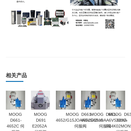
相关产品
MOOG
MOOG
MOOG D661-
MOOG D661-
MOOG D63
D661-
D691
4652/G15JOAA6VSX2HA
4551G35JOAA6VSX2HA
383C-
4652C 伺
E2052A
伺服阀
伺服阀
R24K02MON