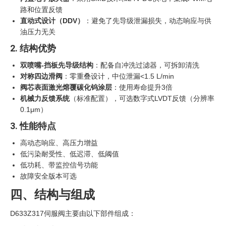
路和位置反馈
直动式设计（DDV）
‍：避免了先导级泄漏损失，动态响应与供
油压力无关
2. 结构优势
双喷嘴-挡板先导级结构
：配备自冲洗过滤器，可拆卸清洗
对称四边滑阀
：零重叠设计，中位泄漏<1.5 L/min
阀芯表面激光熔覆碳化钨涂层
：使用寿命提升3倍
机械力反馈系统
（标准配置），可选数字式LVDT反馈（分辨率
0.1μm）
3. 性能特点
高动态响应、高压力增益
低污染耐受性、低迟滞、低阈值
低功耗、带监控信号功能
故障安全版本可选
四、结构与组成
D633Z317伺服阀主要由以下部件组成：