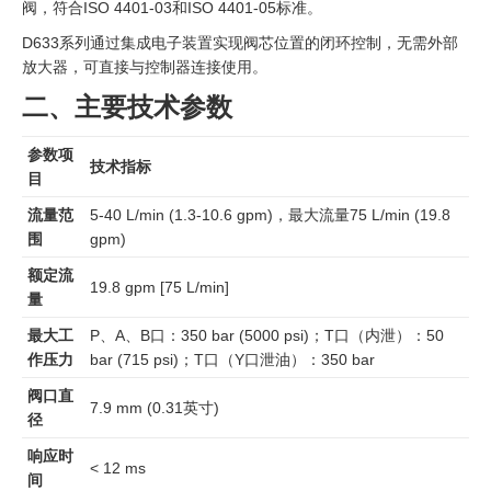
阀，符合ISO 4401-03和ISO 4401-05标准。
D633系列通过集成电子装置实现阀芯位置的闭环控制，无需外部
放大器，可直接与控制器连接使用。
二、主要技术参数
参数项
技术指标
目
流量范
5-40 L/min (1.3-10.6 gpm)，最大流量75 L/min (19.8
围
gpm)
额定流
19.8 gpm [75 L/min]
量
最大工
P、A、B口：350 bar (5000 psi)；T口（内泄）：50
作压力
bar (715 psi)；T口（Y口泄油）：350 bar
阀口直
7.9 mm (0.31英寸)
径
响应时
< 12 ms
间