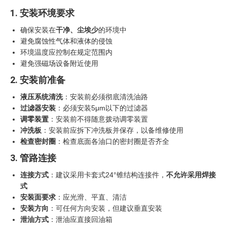
1. 安装环境要求
确保安装在
干净、尘埃少
的环境中
避免腐蚀性气体和液体的侵蚀
环境温度应控制在规定范围内
避免强磁场设备附近使用
2. 安装前准备
液压系统清洗
：安装前必须彻底清洗油路
过滤器安装
：必须安装5μm以下的过滤器
调零装置
：安装前不得随意拨动调零装置
冲洗板
：安装前应拆下冲洗板并保存，以备维修使用
检查密封圈
：检查底面各油口的密封圈是否齐全
3. 管路连接
连接方式
：建议采用卡套式24°锥结构连接件，
不允许采用焊接
式
安装面要求
：应光滑、平直、清洁
安装方向
：可任何方向安装，但建议垂直安装
泄油方式
：泄油应直接回油箱