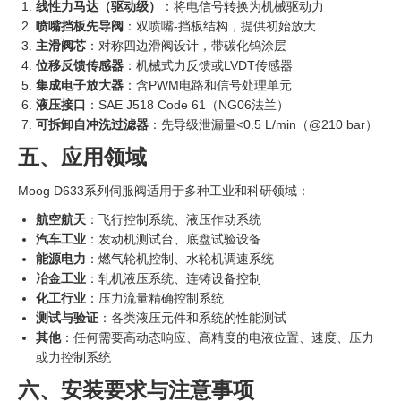
线性力马达（驱动级）
‍：将电信号转换为机械驱动力
喷嘴挡板先导阀
：双喷嘴-挡板结构，提供初始放大
主滑阀芯
：对称四边滑阀设计，带碳化钨涂层
位移反馈传感器
：机械式力反馈或LVDT传感器
集成电子放大器
：含PWM电路和信号处理单元
液压接口
：SAE J518 Code 61（NG06法兰）
可拆卸自冲洗过滤器
：先导级泄漏量<0.5 L/min（@210 bar）
五、应用领域
Moog D633系列伺服阀适用于多种工业和科研领域：
航空航天
：飞行控制系统、液压作动系统
汽车工业
：发动机测试台、底盘试验设备
能源电力
：燃气轮机控制、水轮机调速系统
冶金工业
：轧机液压系统、连铸设备控制
化工行业
：压力流量精确控制系统
测试与验证
：各类液压元件和系统的性能测试
其他
：任何需要高动态响应、高精度的电液位置、速度、压力
或力控制系统
六、安装要求与注意事项