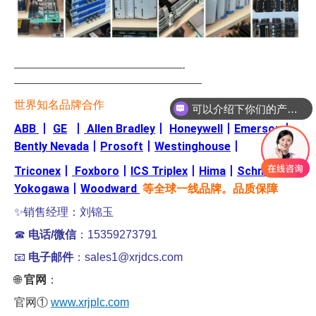
—————————————————-
———————————————————
世界知名品牌合作
可以介绍下你们的产品么
你们是怎么收费的呢
ABB
丨
GE
丨
Allen Bradley
丨
Honeywell
丨
Emerson
丨
Bently Nevada
丨
Prosoft
丨
Westinghouse
丨
Triconex
丨
Foxboro
丨
ICS Triplex
丨
Hima
丨
Schneider
丨
Yokogawa
丨
Woodward
等全球一线品牌。品质保障
✨销售经理：刘锦玉
☎
电话/微信
：15359273791
📧
电子邮件
：sales1@xrjdcs.com
🌐
官网
：
官网①
www.xrjplc.com