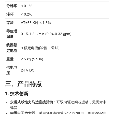
分辨率
< 0.1%
滞环
< 0.2%
零漂
ΔT=55 K时 < 1.5%
零位泄
0.15-1.2 L/min (0.04-0.32 gpm)
漏量
线圈额
≤ 额定电流的2倍（瞬时）
定电流
重量
2.5 kg (5.5 lb)
供电电
24 V DC
压
三、产品特点
1. 技术创新
永磁式线性力马达直接驱动
：可双向驱动阀芯运动，无需对中
弹簧
内置电子放大器
：采用SMD技术和24V DC供电，集成PWM电