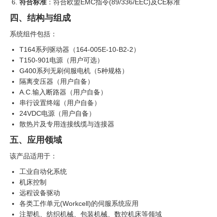
符合标准
：符合欧盟EMC指令(89/336/EEC)及CE标准
四、结构与组成
系统组件包括：
T164系列驱动器（164-005E-10-B2-2）
T150-901电源（用户可选）
G400系列无刷伺服电机（5种规格）
隔离变压器（用户自备）
A.C.输入断路器（用户自备）
串行设置终端（用户自备）
24VDC电源（用户自备）
散热片及专用连接线缆与连接器
五、应用领域
该产品适用于：
工业自动化系统
机床控制
远程设备驱动
各类工作单元(Workcell)的伺服系统应用
注塑机、纺织机械、包装机械、数控机床等领域