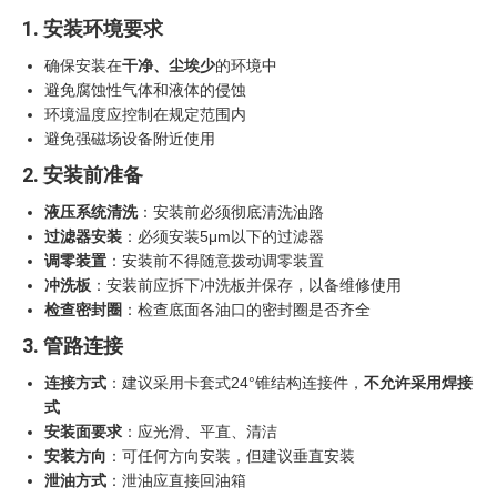
1. 安装环境要求
确保安装在
干净、尘埃少
的环境中
避免腐蚀性气体和液体的侵蚀
环境温度应控制在规定范围内
避免强磁场设备附近使用
2. 安装前准备
液压系统清洗
：安装前必须彻底清洗油路
过滤器安装
：必须安装5μm以下的过滤器
调零装置
：安装前不得随意拨动调零装置
冲洗板
：安装前应拆下冲洗板并保存，以备维修使用
检查密封圈
：检查底面各油口的密封圈是否齐全
3. 管路连接
连接方式
：建议采用卡套式24°锥结构连接件，
不允许采用焊接
式
安装面要求
：应光滑、平直、清洁
安装方向
：可任何方向安装，但建议垂直安装
泄油方式
：泄油应直接回油箱