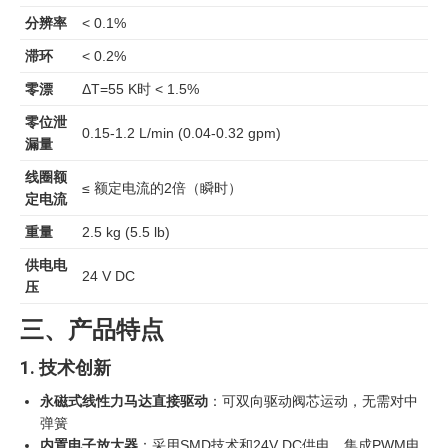
分辨率
< 0.1%
滞环
< 0.2%
零漂
ΔT=55 K时 < 1.5%
零位泄
0.15-1.2 L/min (0.04-0.32 gpm)
漏量
线圈额
≤ 额定电流的2倍（瞬时）
定电流
重量
2.5 kg (5.5 lb)
供电电
24 V DC
压
三、产品特点
1. 技术创新
永磁式线性力马达直接驱动
：可双向驱动阀芯运动，无需对中
弹簧
内置电子放大器
：采用SMD技术和24V DC供电，集成PWM电