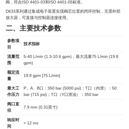
阀，符合ISO 4401-03和ISO 4401-05标准。
D633系列通过集成电子装置实现阀芯位置的闭环控制，无需外部
放大器，可直接与控制器连接使用。
二、主要技术参数
参数项
技术指标
目
流量范
5-40 L/min (1.3-10.6 gpm)，最大流量75 L/min (19.8
围
gpm)
额定流
19.8 gpm [75 L/min]
量
最大工
P、A、B口：350 bar (5000 psi)；T口（内泄）：50
作压力
bar (715 psi)；T口（Y口泄油）：350 bar
阀口直
7.9 mm (0.31英寸)
径
响应时
< 12 ms
间