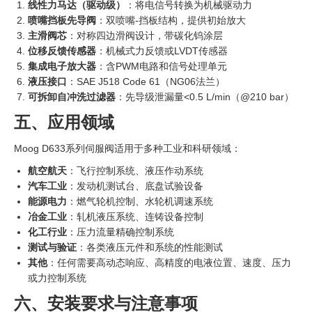
线性力马达（驱动级）
‍：将电信号转换为机械驱动力
喷嘴挡板先导阀
：双喷嘴-挡板结构，提供初始放大
主滑阀芯
：对称四边滑阀设计，带碳化钨涂层
位移反馈传感器
：机械式力反馈或LVDT传感器
集成电子放大器
：含PWM电路和信号处理单元
液压接口
：SAE J518 Code 61（NG06法兰）
可拆卸自冲洗过滤器
：先导级泄漏量<0.5 L/min（@210 bar）
五、应用领域
Moog D633系列伺服阀适用于多种工业和科研领域：
航空航天
：飞行控制系统、液压作动系统
汽车工业
：发动机测试台、底盘试验设备
能源电力
：燃气轮机控制、水轮机调速系统
冶金工业
：轧机液压系统、连铸设备控制
化工行业
：压力流量精确控制系统
测试与验证
：各类液压元件和系统的性能测试
其他
：任何需要高动态响应、高精度的电液位置、速度、压力
或力控制系统
六、安装要求与注意事项