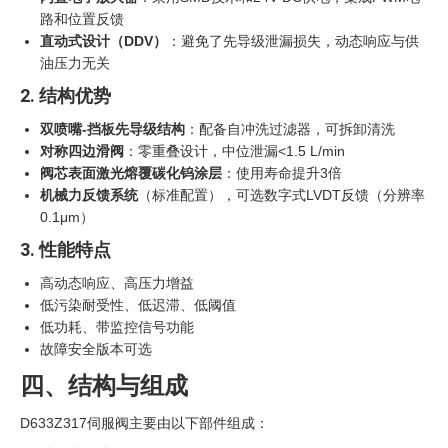
路和位置反馈
直动式设计（DDV）
‍：避免了先导级泄漏损失，动态响应与供
油压力无关
2. 结构优势
双喷嘴-挡板先导级结构
：配备自冲洗过滤器，可拆卸清洗
对称四边滑阀
：零重叠设计，中位泄漏<1.5 L/min
阀芯表面激光熔覆碳化钨涂层
：使用寿命提升3倍
机械力反馈系统
（标准配置），可选数字式LVDT反馈（分辨率
0.1μm）
3. 性能特点
高动态响应、高压力增益
低污染耐受性、低迟滞、低阈值
低功耗、带监控信号功能
故障安全版本可选
四、结构与组成
D633Z317伺服阀主要由以下部件组成：